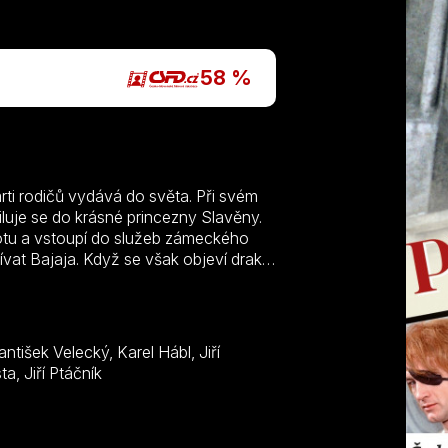
P
58 %
rti rodičů vydává do světa. Při svém
uje se do krásné princezny Slavěny.
otu a vstoupí do služeb zámeckého
vat Bajaja. Když se však objeví drak a
ja zbroj a na svém koni princeznu
a boje nepoznán. Toho využije podlý
e to byl on, kdo ji zachránil…
Krampol, Josef Kubíček, Gustav Opočenský, Karel Augusta, Jiří Ptáčník