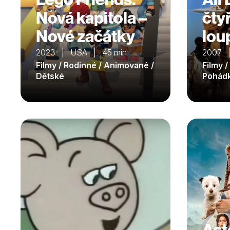
Nová kapitola –
čty
Nové začátky
lou
2023 | USA | 45 min
2007 |
Filmy / Rodinné / Animované /
Filmy /
Dětské
Pohád
Ast