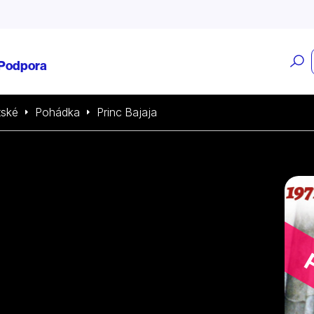
O
Podpora
v
tské
Pohádka
Princ Bajaja