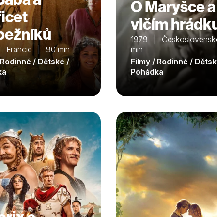
O Maryšce a
řicet
vlčím hrádk
pežníků
1979 | Československ
 Francie | 90 min
min
 Rodinné / Dětské /
Filmy / Rodinné / Dětsk
ka
Pohádka
erix a