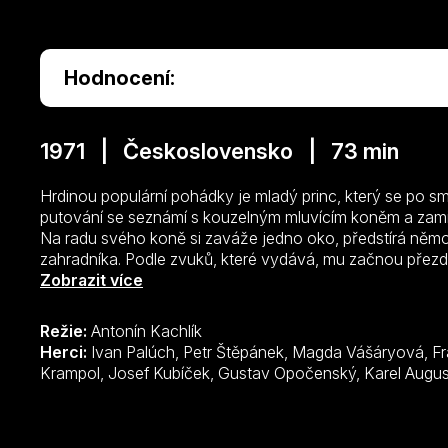
Hodnocení:
1971 | Československo | 73 min
Hrdinou populární pohádky je mladý princ, který se po sm
putování se seznámí s kouzelným mluvícím koněm a zamil
Na radu svého koně si zaváže jedno oko, předstírá něm
zahradníka. Podle zvuků, které vydává, mu začnou přezdí
žádá princeznu, jinak zničí celé království, oblékne Baja
Zobrazit více
zachrání. Splní však slib, který koni dal a odjíždí z míst
Černý rytíř a pod hrozbou si vynutí princezninu přísahu, ž
Režie:
Antonín Kachlík
Herci:
Ivan Palúch, Petr Štěpánek, Magda Vášáryová, František Velecký, Karel Hábl, Jiří