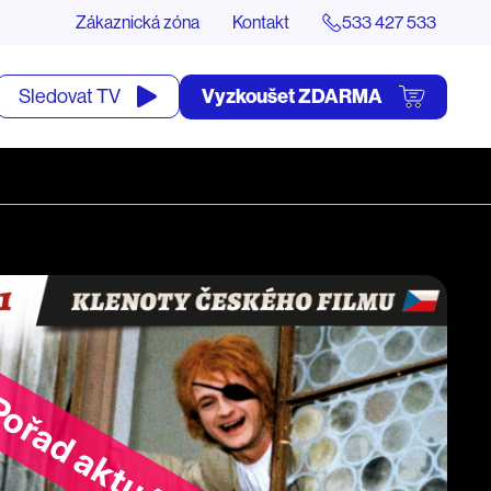
Zákaznická zóna
Kontakt
533 427 533
tevřít
Vyzkoušet ZDARMA
Sledovat TV
yhledávání