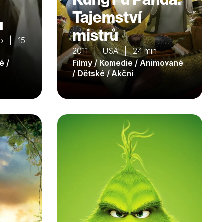
Tajemství
u
mistrů
o | 15
2011 | USA | 24 min
é /
Filmy / Komedie / Animované
/ Dětské / Akční