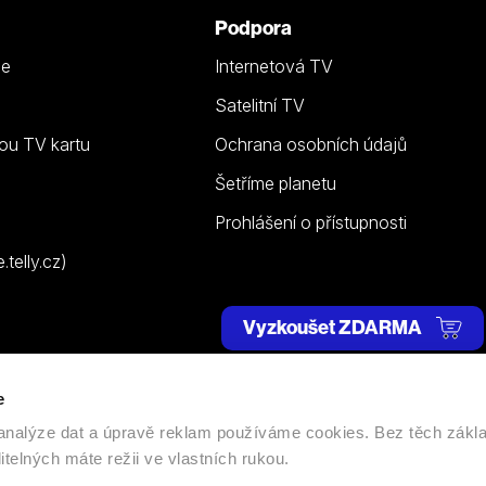
Podpora
ze
Internetová TV
Satelitní TV
ou TV kartu
Ochrana osobních údajů
Šetříme planetu
Prohlášení o přístupnosti
telly.cz)
Vyzkoušet ZDARMA
e
 | Všechna práva vyhrazena. |
Nastavení cookies
, analýze dat a úpravě reklam používáme cookies. Bez těch zákl
itelných máte režii ve vlastních rukou.