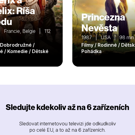
lix: Ríša
Princezna
edu
Nevěsta
 Francie, Belgie | 112
1987 | USA | 98 min
/ Dobrodružné /
Filmy / Rodinné / Dětsk
é / Komedie / Dětské
Pohádka
Sledujte kdekoliv až na 6 zařízeních
Sledovat internetovou televizi jde odkudkoliv
po celé EU, a to až na 6 zařízeních.