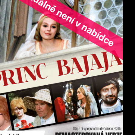
ořad aktuálně není v nabídce