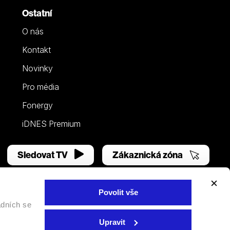
Ostatní
O nás
Kontakt
Novinky
Pro média
Fonergy
iDNES Premium
Sledovat TV
Zákaznická zóna
Povolit vše
adních se
Facebook
YouTube
Instagram
Upravit