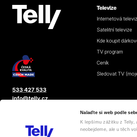
Televize
Internetová televi
Satelitní televize
Kde koupit dárkov
TV program
Ceník
Sledovat TV (moje.
533 427 533
info@telly.cz
Nalaďte si web podle seb
© 2026 |
Telly s.r.o.
, člen skupiny LAMA ENERGY GROUP
K lepšímu zážitku z Telly
neobejdeme, ale u těch vol