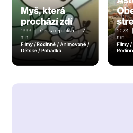
Myš, která
Obe
prochází zdí
str
1993 | Česká republika | 7
2023 |
min
min
Filmy / Rodinné / Animované /
Filmy 
Dětské / Pohádka
Rodinn