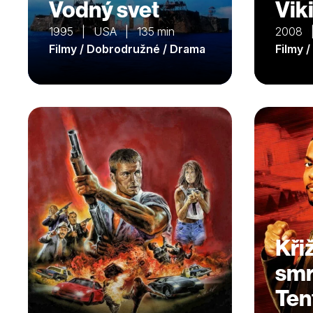
Vodný svet
Vik
1995 | USA | 135 min
2008 
Filmy / Dobrodružné / Drama
Filmy 
Kři
smrt
Ten