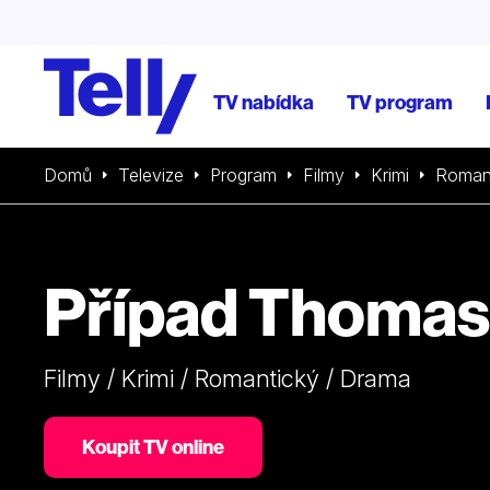
TV nabídka
TV program
Domů
Televize
Program
Filmy
Krimi
Roman
Případ Thoma
Filmy / Krimi / Romantický / Drama
Koupit TV online