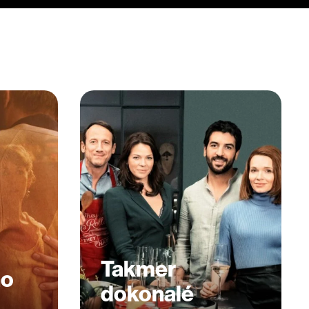
Takmer
ho
dokonalé