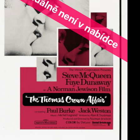
ořad aktuálně není v nabídce