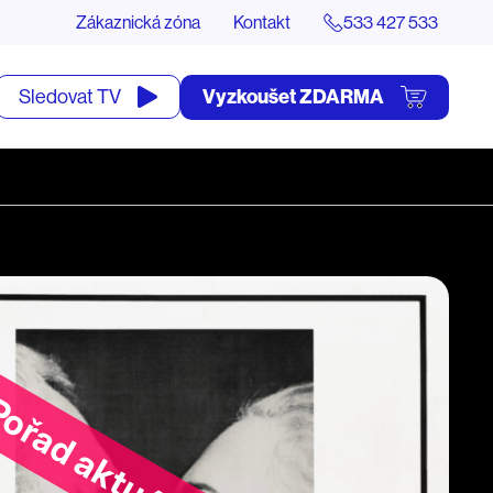
Zákaznická zóna
Kontakt
533 427 533
tevřít
Vyzkoušet ZDARMA
Sledovat TV
yhledávání