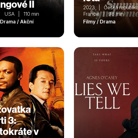
ingové II
2023 | Česká republika
| USA | 110 min
Francie | 98 min
/ Drama / Akční
Filmy / Drama
žovatka
i 3:
tokráte v