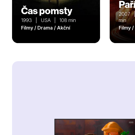
Paří
Čas pomsty
2007 
1993 | USA | 108 min
min
Filmy / Drama / Akční
Filmy 