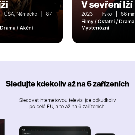
ži
V sevření lží
| USA, Německo | 87
2023 | Irsko | 86 mi
Filmy / Ostatní / Drama
/ Drama / Akční
Mysteriózní
Sledujte kdekoliv až na 6 zařízeních
Sledovat internetovou televizi jde odkudkoliv
po celé EU, a to až na 6 zařízeních.