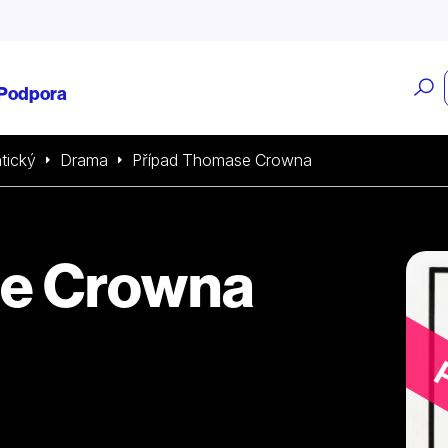
O
Podpora
v
tický
Drama
Případ Thomase Crowna
se Crowna