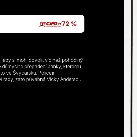
P
72 %
by si mohl dovolit víc než pohodlný
je důmyslné přepadení banky, kterému
to ve Švýcarsku. Policejní
ví rady, zato půvabná Vicky Anderson
usela částku zaplatit, brzy ví, za kým jít…