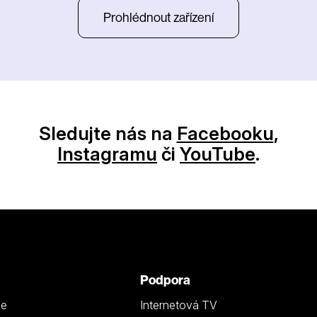
Prohlédnout zařízení
Sledujte nás na
Facebooku
,
Instagramu
či
YouTube
.
Podpora
ze
Internetová TV