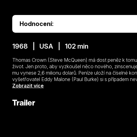
Hodnocení:
1968 | USA | 102 min
Thomas Crown (Steve McQueen) má dost peněz k tomu, a
život. Jen proto, aby vyzkoušel něco nového, zinscenu
mu vynese 2,6 milionu dolarů. Peníze uloží na číselné kon
vyšetřovatel Eddy Malone (Paul Burke) si s případem ne
Zobrazit více
(Faye Dunaway), pracující pro pojišťovnu, která m
Trailer