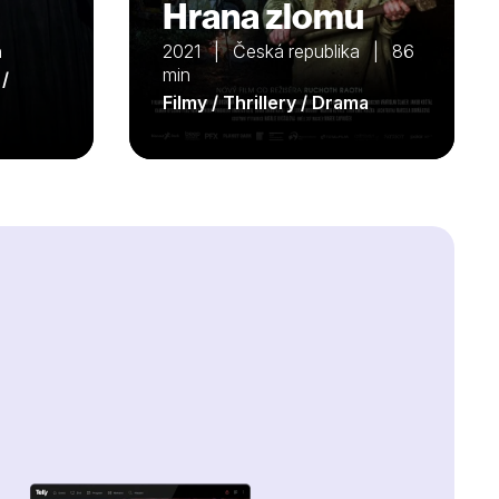
Hrana zlomu
n
2021 | Česká republika | 86
min
 /
Filmy / Thrillery / Drama