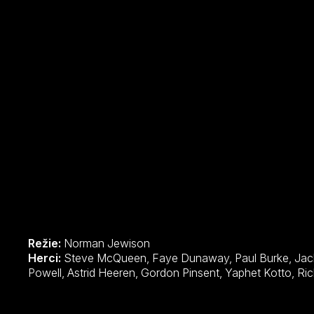
Režie:
Norman Jewison
Herci:
Steve McQueen, Faye Dunaway, Paul Burke, Jack Weston, Biff McGuire, Addison
Powell, Astrid Hee