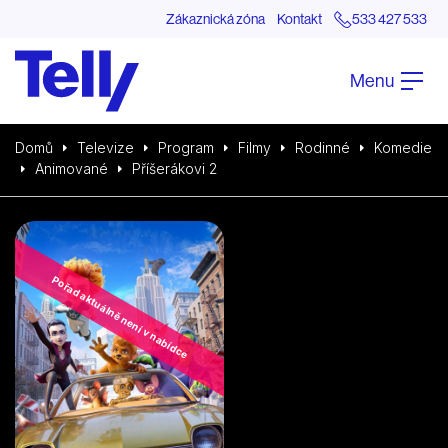
Zákaznická zóna
Kontakt
533 427 533
Menu
Domů
Televize
Program
Filmy
Rodinné
Komedie
Animované
Příšerákovi 2
Pořad aktuálně není v nabídce