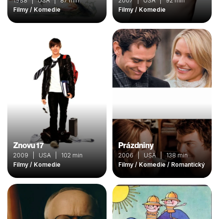
1988 | USA | 87 min
2007 | USA | 92 min
Filmy / Komedie
Filmy / Komedie
Znovu 17
Prázdniny
2009 | USA | 102 min
2006 | USA | 138 min
Filmy / Komedie
Filmy / Komedie / Romantický