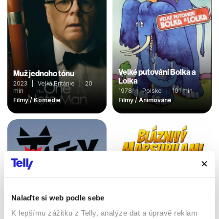
Velké putování Bolka a
Muž jednoho tónu
Lolka
2023 | Velká Británie | 20
min
1978 | Polsko | 101 min
Filmy / Komedie
Filmy / Animované
Nalaďte si web podle sebe
K lepšímu zážitku z Telly, analýze dat a úpravě reklam