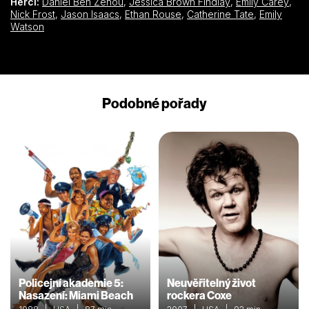
Herci:
Daniel Ben Zenou
,
Jessica Brown Findlay
,
Emily Carey
,
Nick Frost
,
Jason Isaacs
,
Ethan Rouse
,
Catherine Tate
,
Emily
Watson
Podobné pořady
Policejní akademie 5:
Neuvěřitelný život
Nasazení: Miami Beach
rockera Coxe