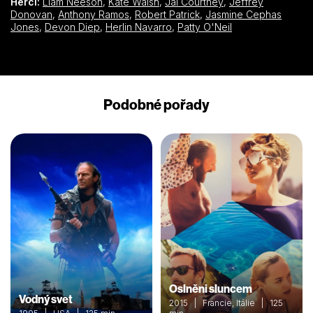
Herci:
Liam Neeson
,
Kate Walsh
,
Jai Courtney
,
Jeffrey
Donovan
,
Anthony Ramos
,
Robert Patrick
,
Jasmine Cephas
Jones
,
Devon Diep
,
Herlin Navarro
,
Patty O'Neil
Podobné pořady
Oslněni sluncem
Vodný svet
2015 | Francie, Itálie | 125