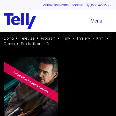
Zákaznická zóna
Kontakt
533 427 533
Menu
Domů
Televize
Program
Filmy
Thrillery
Krimi
Drama
Pro balík prachů
Pořad aktuálně není v nabídce