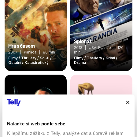
Špionáž
Hra s časem
2013 | USA, Francie | 120
2007 | Kanada | 86 min
min
Filmy / Thrillery / Sci-fi /
Filmy / Thrillery / Krimi /
Ostatní / Katastrofický
Drama
Nalaďte si web podle sebe
K lepšímu zážitku z Telly, analýze dat a úpravě reklam