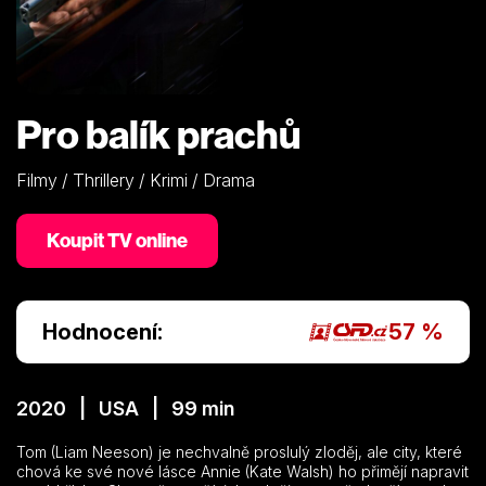
Pro balík prachů
Filmy / Thrillery / Krimi / Drama
Koupit TV online
Hodnocení:
57 %
2020 | USA | 99 min
Tom (Liam Neeson) je nechvalně proslulý zloděj, ale city, které
chová ke své nové lásce Annie (Kate Walsh) ho přimějí napravit