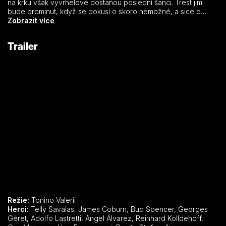
na krku však vyvrhelové dostanou poslední šanci. Trest jim
bude prominut, když se pokusí o skoro nemožné, a sice o
dobytí konfederační pevnosti Fort Holman, ležící v
Zobrazit více
nepřístupných horách.
Trailer
Režie:
Tonino Valerii
Herci:
Telly Savalas, James Coburn, Bud Spencer, Georges
Géret, Adolfo Lastretti, Ángel Álvarez, Reinhard Kolldehoff,