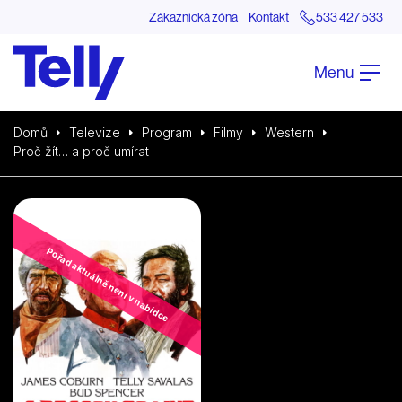
Zákaznická zóna
Kontakt
533 427 533
Menu
Domů
Televize
Program
Filmy
Western
Proč žít… a proč umírat
Pořad aktuálně není v nabídce