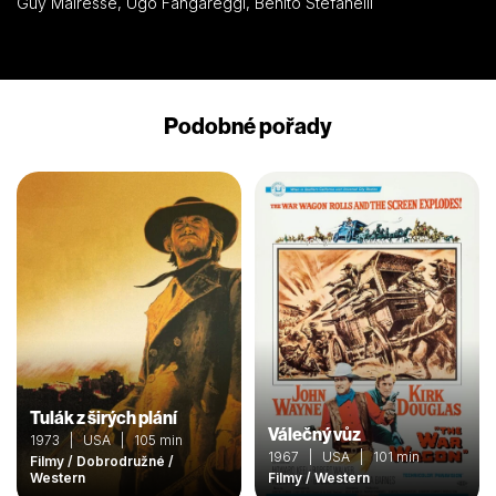
Guy Mairesse, Ugo Fangareggi, Benito Stefanelli
Podobné pořady
Tulák z širých plání
Válečný vůz
1973 | USA | 105 min
1967 | USA | 101 min
Filmy / Dobrodružné /
Western
Filmy / Western