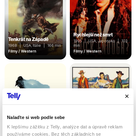
Rychlejší než smrt
Tenkrát na Západě
1995 | USA, Japonsko | 103
1968 | USA, Itálie | 166 min
min
Filmy / Western
Filmy / Western
Nalaďte si web podle sebe
REVENANT
K lepšímu zážitku z Telly, analýze dat a úpravě reklam
Zmrtvýchvstání
používáme cookies. Bez těch základních se
Správní chlapi