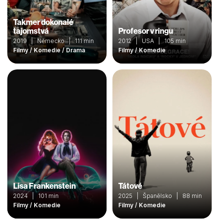
Takmer dokonalé
tajomstvá
Profesor v ringu
2019 | Německo | 111 min
2012 | USA | 105 min
Filmy / Komedie / Drama
Filmy / Komedie
Lisa Frankenstein
Tátové
2024 | 101 min
2025 | Španělsko | 88 min
Filmy / Komedie
Filmy / Komedie