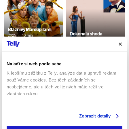
Bláznivý Marsupilami
Dokonalá shoda
2025 | 10 min
2025 | 117 min
Filmy / Dobrodružné /
Komedie
Filmy / Komedie / Drama
Nalaďte si web podle sebe
Sledujte kdekoliv až na 6 zařízeních
K lepšímu zážitku z Telly, analýze dat a úpravě reklam
používáme cookies. Bez těch základních se
neobejdeme, ale u těch volitelných máte režii ve
Sledovat internetovou televizi jde odkudkoliv
po celé EU, a to až na 6 zařízeních.
vlastních rukou.
Zobrazit detaily