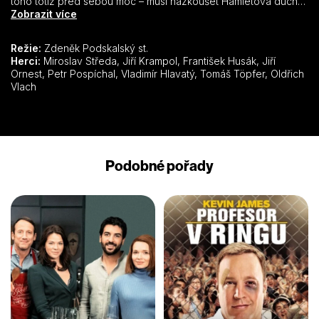
toho totiž před sebou moc – musí nazkoušet Hamletova ducha i
mouchu v pohádce Zlatovláska. Je zkrátka v jednom kole, a tak
Zobrazit více
se těší, až si udělá doma kávu… Malou komedii P. Bárty o tom,
že fušeřina se v žádném oboru nevyplácí, natočil režisér
Režie:
Zdeněk Podskalský st.
Zdeněk Podskalský.
Herci:
Miroslav Středa, Jiří Krampol, František Husák, Jiří
Ornest, Petr Pospíchal, Vladimír Hlavatý, Tomáš Töpfer, Oldřich
Vlach
Podobné pořady