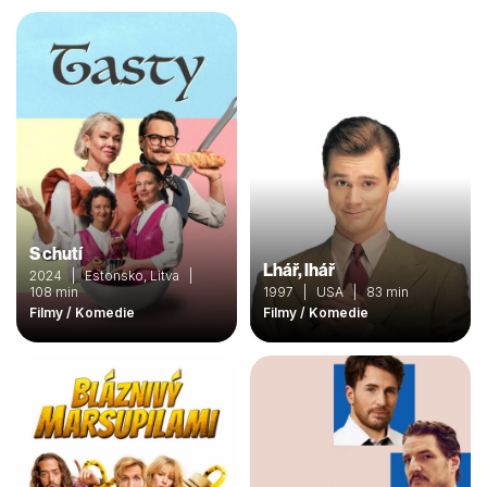
S chutí
Lhář, lhář
2024 | Estonsko, Litva |
108 min
1997 | USA | 83 min
Filmy / Komedie
Filmy / Komedie