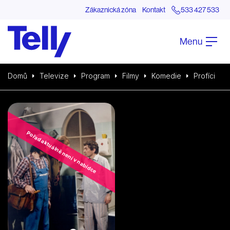
Zákaznická zóna
Kontakt
533 427 533
Menu
Domů
Televize
Program
Filmy
Komedie
Profíci
Pořad aktuálně není v nabídce