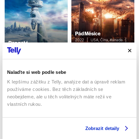
Pád Měsíce
2022 | USA, Čína, Kanada |
Den poté
131 min
2004 | USA | 119 min
Filmy / Sci-fi / Ostatní /
Filmy / Ostatní / Katastrofický
Katastrofický
Nalaďte si web podle sebe
K lepšímu zážitku z Telly, analýze dat a úpravě reklam
Sledujte kdekoliv až na 6 zařízeních
používáme cookies. Bez těch základních se
neobejdeme, ale u těch volitelných máte režii ve
Sledovat internetovou televizi jde odkudkoliv
vlastních rukou.
po celé EU, a to až na 6 zařízeních.
Zobrazit detaily