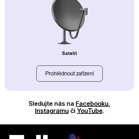
Satelit
Prohlédnout zařízení
Sledujte nás na
Facebooku
,
Instagramu
či
YouTube
.