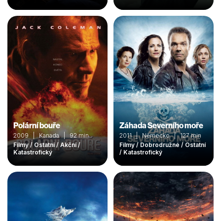
Polární bouře
Záhada Severního moře
2009 | Kanada | 92 min
2011 | Německo | 127 min
Filmy / Ostatní / Akční /
Filmy / Dobrodružné / Ostatní
Katastrofický
/ Katastrofický