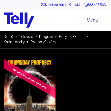
Zákaznická zóna
Kontakt
533 427 533
Menu
Domů
Televize
Program
Filmy
Ostatní
Katastrofický
Proroctví zkázy
Pořad aktuálně není v nabídce