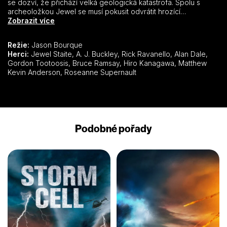
se dozví, že přichází velká geologická katastrofa. Spolu s
archeoložkou Jewel se musí pokusit odvrátit hrozící
nebezpečí. O artefakt se však zajímají i zkorumpovaní vládní
Zobrazit více
agenti. Erik a Jewel stojí před velkým úkolem. Celý svět je
zasažen mohutnou zkázou a na záchranu lidstva zůstává už
Režie:
Jason Bourque
jen pár hodin…
Herci:
Jewel Staite, A. J. Buckley, Rick Ravanello, Alan Dale,
Gordon Tootoosis, Bruce Ramsay, Hiro Kanagawa, Matthew
Kevin Anderson, Roseanne Supernault
Podobné pořady