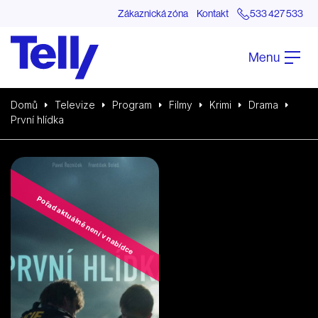
Zákaznická zóna
Kontakt
533 427 533
Menu
Domů
Televize
Program
Filmy
Krimi
Drama
První hlídka
Pořad aktuálně není v nabídce