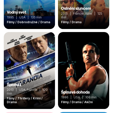
Oslněni sluncem
Vodný svet
2015 | Francie, Itálie | 125
1995 | USA | 135 min
min
Filmy / Dobrodružné / Drama
Filmy / Drama
Špionáž
2013 | USA, Francie | 120
Špinavá dohoda
min
1986 | USA | 106 min
Filmy / Thrillery / Krimi /
Drama
Filmy / Drama / Akční