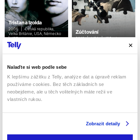
Tristan a Izolda
2006 | Česká republika,
Zúčtování
Velká Británie, USA, Německo
| 125 min
2016 | USA | 128 min
Filmy / Romantický / Drama
Filmy / Drama / Akční
Nalaďte si web podle sebe
Sledujte kdekoliv až na 6 zařízeních
K lepšímu zážitku z Telly, analýze dat a úpravě reklam
používáme cookies. Bez těch základních se
Sledovat internetovou televizi jde odkudkoliv
neobejdeme, ale u těch volitelných máte režii ve
po celé EU, a to až na 6 zařízeních.
vlastních rukou.
Zobrazit detaily