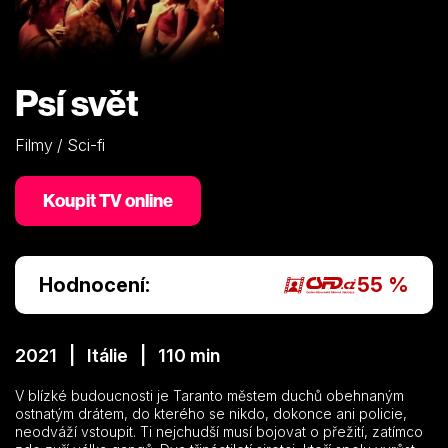
Psí svět
Filmy / Sci-fi
Koupit TV online
Hodnocení:
55 %
2021 | Itálie | 110 min
V blízké budoucnosti je Taranto městem duchů obehnaným
ostnatým drátem, do kterého se nikdo, dokonce ani policie,
neodváží vstoupit. Ti nejchudší musí bojovat o přežití, zatímco