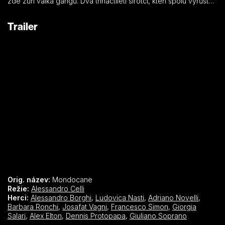
zde zuří válka gangů. Dva třináctiletí sirotci, kteří spolu vyrůstali,
sní o tom, že se k jednomu z gangů přidají.
Trailer
Orig. název:
Mondocane
Režie:
Alessandro Celli
Herci:
Alessandro Borghi
,
Ludovica Nasti
,
Adriano Novelli
,
Barbara Ronchi
,
Josafat Vagni
,
Francesco Simon
,
Giorgia
Salari
,
Alex Elton
,
Dennis Protopapa
,
Giuliano Soprano