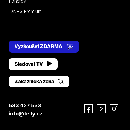
Fonergy
iDNES Premium
Vyzkoušet ZDARMA
Sledovat TV
Zákaznická zóna
533 427 533
info@telly.cz
Facebook
YouTube
Instagram