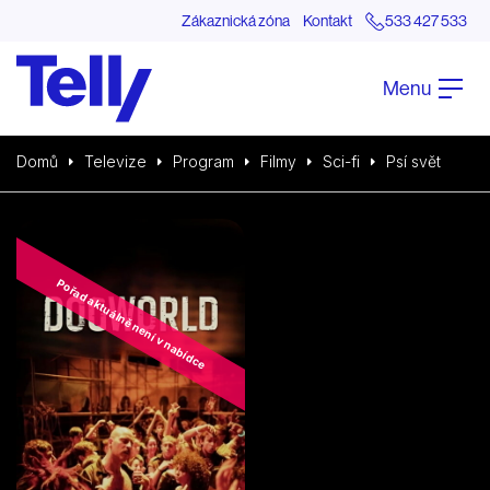
Zákaznická zóna
Kontakt
533 427 533
Menu
Domů
Televize
Program
Filmy
Sci-fi
Psí svět
Pořad aktuálně není v nabídce