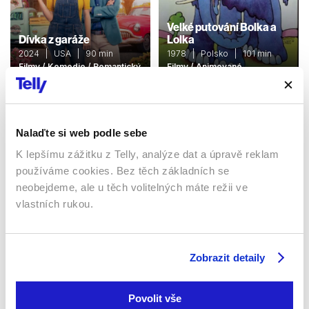
Velké putování Bolka a
Dívka z garáže
Lolka
2024 | USA | 90 min
1978 | Polsko | 101 min
Filmy / Komedie / Romantický
Filmy / Animované
Sledujte kdekoliv až na 6 zařízeních
Nalaďte si web podle sebe
K lepšímu zážitku z Telly, analýze dat a úpravě reklam
Sledovat internetovou televizi jde odkudkoliv
používáme cookies. Bez těch základních se
po celé EU, a to až na 6 zařízeních.
neobejdeme, ale u těch volitelných máte režii ve
vlastních rukou.
Zobrazit detaily
Povolit vše