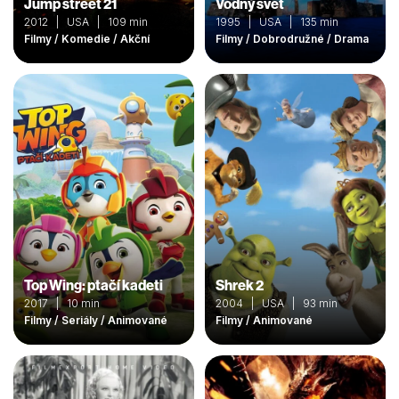
Jump street 21
Vodný svet
2012 | USA | 109 min
1995 | USA | 135 min
Filmy / Komedie / Akční
Filmy / Dobrodružné / Drama
Top Wing: ptačí kadeti
Shrek 2
2017 | 10 min
2004 | USA | 93 min
Filmy / Seriály / Animované
Filmy / Animované