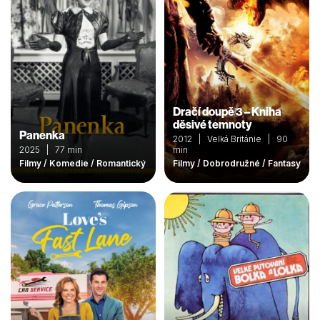
Dračí doupě 3 – Kniha
děsivé temnoty
Panenka
2012 | Velká Británie | 90
2025 | 77 min
min
Filmy / Komedie / Romantický
Filmy / Dobrodružné / Fantasy