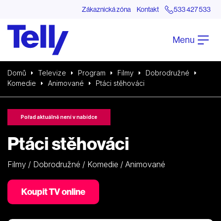
Zákaznická zóna
Kontakt
533 427 533
Menu
Domů
Televize
Program
Filmy
Dobrodružné
Komedie
Animované
Ptáci stěhováci
Pořad aktuálně není v nabídce
Ptáci stěhováci
Filmy / Dobrodružné / Komedie / Animované
Koupit TV online