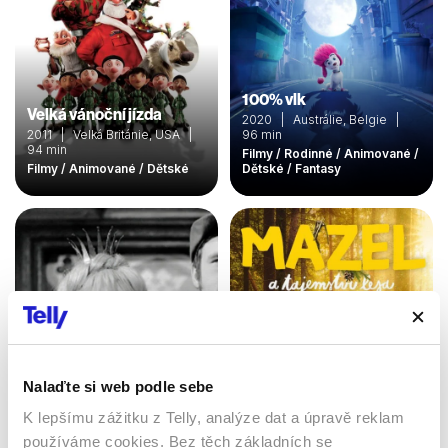
100% vlk
Velká vánoční jízda
2020 | Austrálie, Belgie |
2011 | Velká Británie, USA |
96 min
94 min
Filmy / Rodinné / Animované /
Filmy / Animované / Dětské
Dětské / Fantasy
Nalaďte si web podle sebe
O princezně ve věži
Mazel a tajemství lesa
K lepšímu zážitku z Telly, analýze dat a úpravě reklam
1970 | Československo |
2021 | Česká republika,
používáme cookies. Bez těch základních se