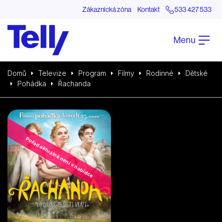
Zákaznická zóna
Kontakt
533 427 533
Menu
Domů
Televize
Program
Filmy
Rodinné
Dětské
Pohádka
Řachanda
Pořad aktuálně není v nabídce