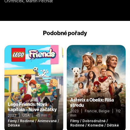
Čtvrtníček, Martin Pechlát
Podobné pořady
Asterix a Obelix: Ríša
Lego Friends: Nová
stredu
kapitola – Nové začátky
2023 | Francie, Belgie | 112
2023 | USA | 45 min
min
Filmy / Rodinné / Animované /
Filmy / Dobrodružné /
Dětské
Rodinné / Komedie / Dětské