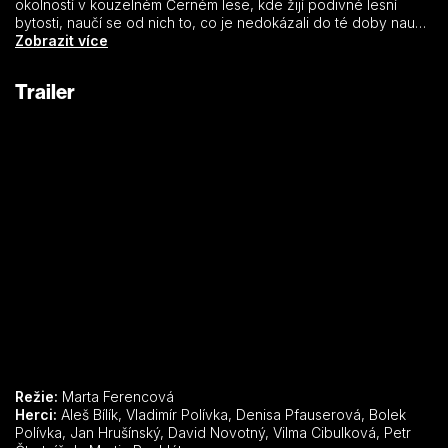
okolností v kouzelném Černém lese, kde žijí podivné lesní
bytosti, naučí se od nich to, co je nedokázali do té doby naučit
sami lidé – že tak, jak se chováme k ostatním, tak se pak oni
Zobrazit více
chovají k nám. Neboli že co dáváš, to se ti vrátí. Ale co by to
bylo za příběh, kdyby kromě ponaučení, zábavy a milých
Trailer
postav chyběla láska? A tak se stane, že kromě toho, že se
princezna Markétka napraví, se také zamiluje do obyčejného
Matěje…
Režie:
Marta Ferencová
Herci:
Aleš Bílík, Vladimír Polívka, Denisa Pfauserová, Bolek
Polívka, Jan Hrušínský, David Novotný, Vilma Cibulková, Petr