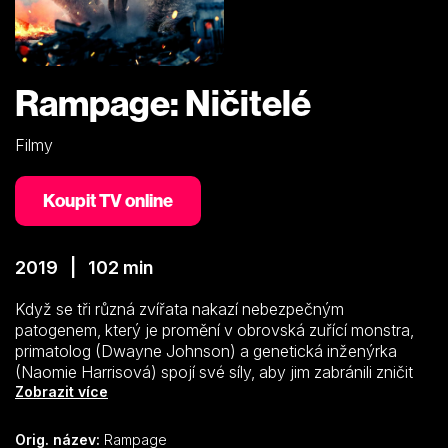
Rampage: Ničitelé
Filmy
Koupit TV online
2019 | 102 min
Když se tři různá zvířata nakazí nebezpečným
patogenem, který je promění v obrovská zuřící monstra,
primatolog (Dwayne Johnson) a genetická inženýrka
(Naomie Harrisová) spojí své síly, aby jim zabránili zničit
Chicago.
Zobrazit více
Mezi samotářským primatologem Davisem Okoyem
(Dwayne Johnson) a výjimečně inteligentním gorilím
Orig. název:
Rampage