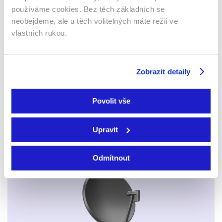
Webový prohlížeč
používáme cookies. Bez těch základních se
neobejdeme, ale u těch volitelných máte režii ve
vlastních rukou.
Zobrazit detaily
Xbox app
Povolit vše
Upravit
Odmítnout
Apple TV aplikace
Set-top boxy Arris