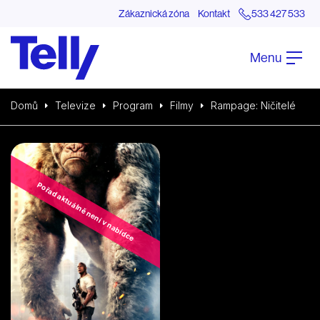
Zákaznická zóna
Kontakt
533 427 533
Menu
Domů
Televize
Program
Filmy
Rampage: Ničitelé
Pořad aktuálně není v nabídce