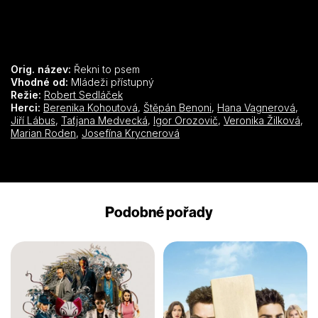
Orig. název:
Řekni to psem
Vhodné od:
Mládeži přístupný
Režie:
Robert Sedláček
Herci:
Berenika Kohoutová
,
Štěpán Benoni
,
Hana Vagnerová
,
Jiří Lábus
,
Taťjana Medvecká
,
Igor Orozovič
,
Veronika Žilková
,
Marian Roden
,
Josefína Krycnerová
Podobné pořady