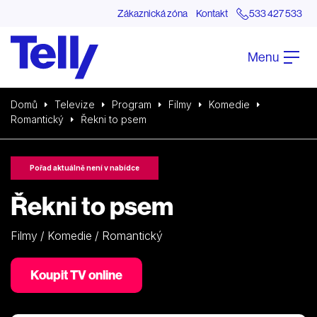
Zákaznická zóna
Kontakt
533 427 533
Menu
Domů
Televize
Program
Filmy
Komedie
Romantický
Řekni to psem
Pořad aktuálně není v nabídce
Řekni to psem
Filmy / Komedie / Romantický
Koupit TV online