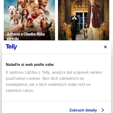
Asterix a Obelix: Ríša
stredu
2023 | Francie, Belgie | 112
Náhodný milionář
min
2002 | USA | 96 min
Filmy / Dobrodružné /
Rodinné / Komedie / Dětské
Filmy / Komedie
Nalaďte si web podle sebe
K lepšímu zážitku z Telly, analýze dat a úpravě reklam
používáme cookies. Bez těch základních se
Sledujte kdekoliv až na 6 zařízeních
neobejdeme, ale u těch volitelných máte režii ve
vlastních rukou.
Sledovat internetovou televizi jde odkudkoliv
po celé EU, a to až na 6 zařízeních.
Zobrazit detaily