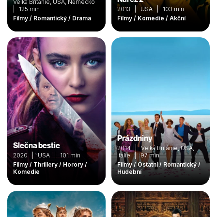
Velká Británie, USA, Německo
| 125 min
2013 | USA | 103 min
Filmy / Romantický / Drama
Filmy / Komedie / Akční
Prázdniny
Slečna bestie
2014 | Velká Británie, USA,
2020 | USA | 101 min
Itálie | 97 min
Filmy / Thrillery / Horory /
Filmy / Ostatní / Romantický /
Komedie
Hudební