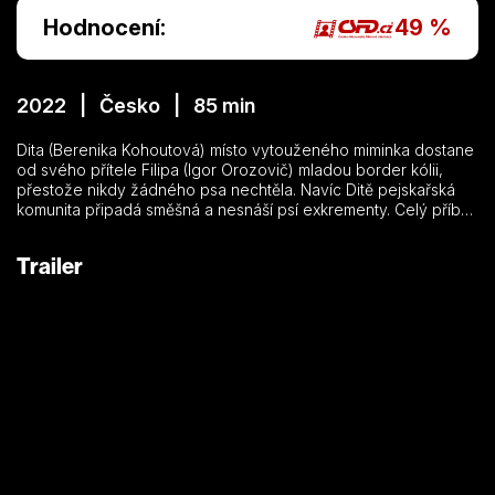
Hodnocení:
49 %
2022 | Česko | 85 min
Dita (Berenika Kohoutová) místo vytouženého miminka dostane
od svého přítele Filipa (Igor Orozovič) mladou border kólii,
přestože nikdy žádného psa nechtěla. Navíc Ditě pejskařská
komunita připadá směšná a nesnáší psí exkrementy. Celý příběh
začíná tím, že do jednoho šlápne. Opravdu to znamená štěstí?
Trailer