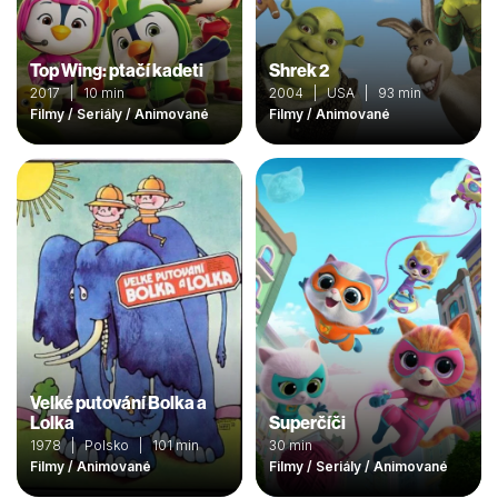
Top Wing: ptačí kadeti
Shrek 2
2017 | 10 min
2004 | USA | 93 min
Filmy / Seriály / Animované
Filmy / Animované
Velké putování Bolka a
Lolka
Superčíči
1978 | Polsko | 101 min
30 min
Filmy / Animované
Filmy / Seriály / Animované