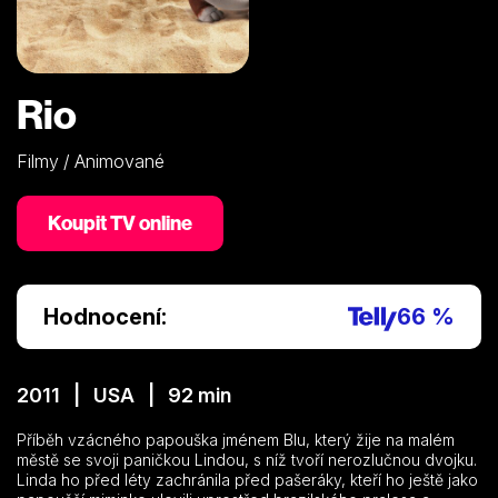
Rio
Filmy / Animované
Koupit TV online
Hodnocení:
66 %
2011 | USA | 92 min
Příběh vzácného papouška jménem Blu, který žije na malém
městě se svoji paničkou Lindou, s níž tvoří nerozlučnou dvojku.
Linda ho před léty zachránila před pašeráky, kteří ho ještě jako