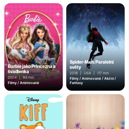
Spider-Man: Paralelní
Barbie jako Princezna a
světy
švadlenka
2018 | USA | 117 min
2004 | 93 min
Filmy / Animované / Akční /
Filmy / Animované
Fantasy