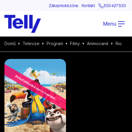
Zákaznická zóna
Kontakt
533 427 533
Menu
Domů
Televize
Program
Filmy
Animované
Rio
Pořad aktuálně není v nabídce