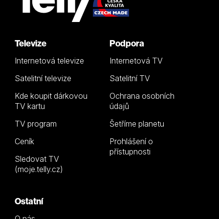
Televize
Podpora
Internetová televize
Internetová TV
Satelitní televize
Satelitní TV
Kde koupit dárkovou
Ochrana osobních
TV kartu
údajů
TV program
Šetříme planetu
Ceník
Prohlášení o
přístupnosti
Sledovat TV
(moje.telly.cz)
Ostatní
O nás