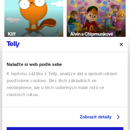
Kiff
Alvin a Chipmunkové
30 min
2017 | 10 min
Filmy / Seriály / Animované
Filmy / Seriály / Animované
Nalaďte si web podle sebe
Sledujte kdekoliv až na 6 zařízeních
K lepšímu zážitku z Telly, analýze dat a úpravě reklam
používáme cookies. Bez těch základních se
neobejdeme, ale u těch volitelných máte režii ve
Sledovat internetovou televizi jde odkudkoliv
po celé EU, a to až na 6 zařízeních.
vlastních rukou.
Zobrazit detaily