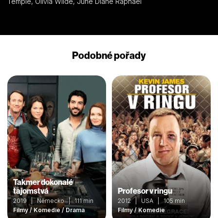
Temple, Olivia Wilde, June Diane Raphael
Podobné pořady
Takmer dokonalé
tajomstvá
Profesor v ringu
2019 | Německo | 111 min
2012 | USA | 105 min
Filmy / Komedie / Drama
Filmy / Komedie