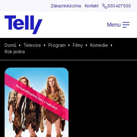
Zákaznická zóna
Kontakt
533 427 533
Menu
Domů
Televize
Program
Filmy
Komedie
Rok jedna
Pořad aktuálně není v nabídce