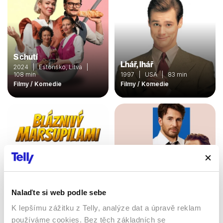
S chutí
Lhář, lhář
2024 | Estonsko, Litva |
108 min
1997 | USA | 83 min
Filmy / Komedie
Filmy / Komedie
Nalaďte si web podle sebe
K lepšímu zážitku z Telly, analýze dat a úpravě reklam
Bláznivý Marsupilami
používáme cookies. Bez těch základních se
Dokonalá shoda