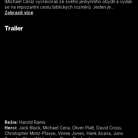
(Michael Cera) vyvrávorali ze svého jeskynního obydlí a vydali
se na impozantní cestu biblických rozměrů. Jeden je
nemotorný lovec, druhý mírumilovný sběrač a společně se
Zobrazit více
stávají nezvyklými účastníky klíčových momentů historie. Při
svém putování se setkávají s Kainem a Ábelem, odradí
Trailer
Abrahama od obětování syna Izáka, upadnou do otroctví,
dostanou se až do města Sodoma a rozhodnou se, že
zachrání milované ženy Mayu a Eemu. Film režiséra a
scenáristy, legendy komediálního žánru Harolda Ramise (Na
Hromnice o den více, Caddyshack, Přeber si to) je hrubozrnný,
bláznivě absurdní, rozkošně netaktní a taky neskutečně vtipný!
Režie:
Harold Ramis
Herci:
Jack Black, Michael Cera, Oliver Platt, David Cross,
Christopher Mintz-Plasse, Vinnie Jones, Hank Azaria, Juno