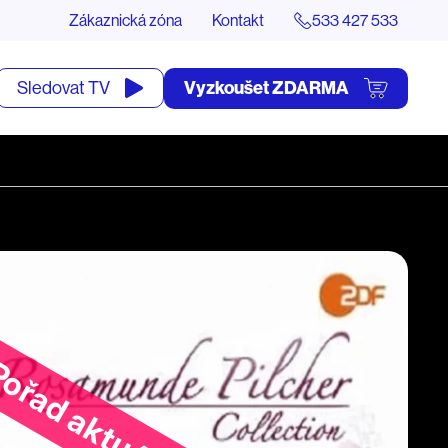
Zákaznická zóna
Kontakt
533 427 533
tevřít
Vyzkoušet ZDARMA
Sledovat TV
yhledávání