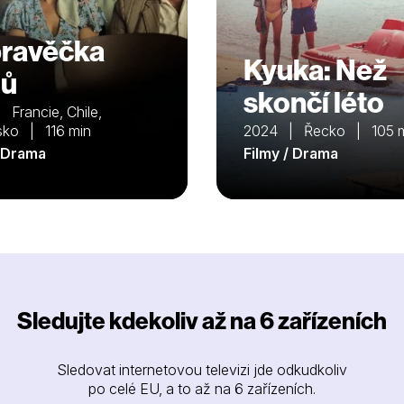
ravěčka
Kyuka: Než
mů
skončí léto
Francie, Chile,
sko | 116 min
2024 | Řecko | 105 
/ Drama
Filmy / Drama
Sledujte kdekoliv až na 6 zařízeních
Sledovat internetovou televizi jde odkudkoliv
po celé EU, a to až na 6 zařízeních.