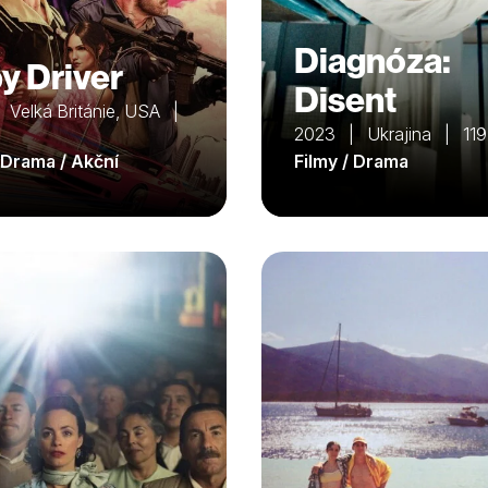
Diagnóza:
y Driver
Disent
 Velká Británie, USA |
2023 | Ukrajina | 119
/ Drama / Akční
Filmy / Drama