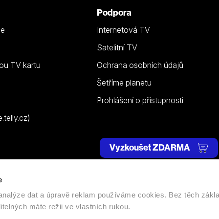
Podpora
ze
Internetová TV
Satelitní TV
ou TV kartu
Ochrana osobních údajů
Šetříme planetu
Prohlášení o přístupnosti
telly.cz)
Vyzkoušet ZDARMA
e
 | Všechna práva vyhrazena. |
Nastavení cookies
, analýze dat a úpravě reklam používáme cookies. Bez těch zákl
itelných máte režii ve vlastních rukou.