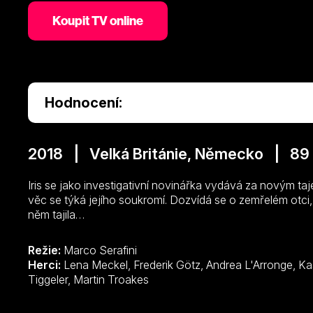
Koupit TV online
Hodnocení:
2018 | Velká Británie, Německo | 89
Iris se jako investigativní novinářka vydává za novým taj
věc se týká jejího soukromí. Dozvídá se o zemřelém otci, 
něm tajila…
Režie:
Marco Serafini
Herci:
Lena Meckel, Frederik Götz, Andrea L'Arronge, Kaspar Capparoni, Raul Richter, Nicola
Tiggeler, Martin Troakes