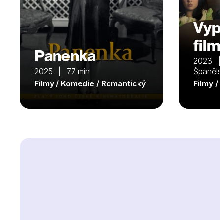
Vyp
fil
Panenka
2023 | 
2025 | 77 min
Španěl
Filmy / Komedie / Romantický
Filmy 