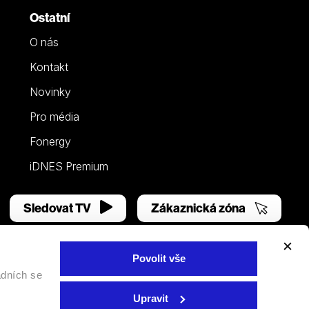
Ostatní
O nás
Kontakt
Novinky
Pro média
Fonergy
iDNES Premium
Sledovat TV
Zákaznická zóna
Povolit vše
adních se
Facebook
YouTube
Instagram
Upravit