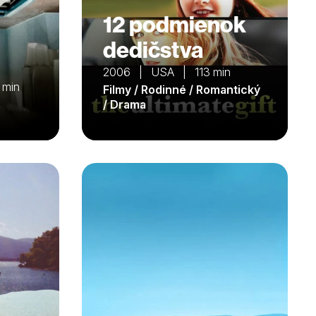
12 podmienok
dedičstva
2006 | USA | 113 min
 min
Filmy / Rodinné / Romantický
/ Drama