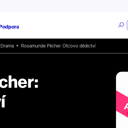
O
Podpora
v
Drama
Rosamunde Pilcher: Otcovo dědictví
cher:
í