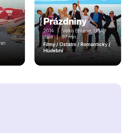
Prázdniny
2014 | Velká Británie, USA,
Itálie | 97 min
min
Filmy / Ostatní / Romantický /
Hudební