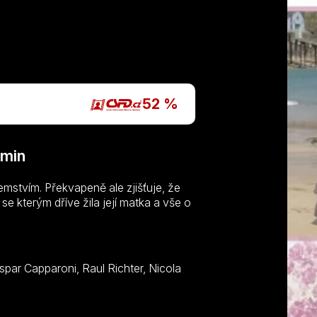
P
52 %
 min
emstvím. Překvapeně ale zjišťuje, že
se kterým dříve žila její matka a vše o