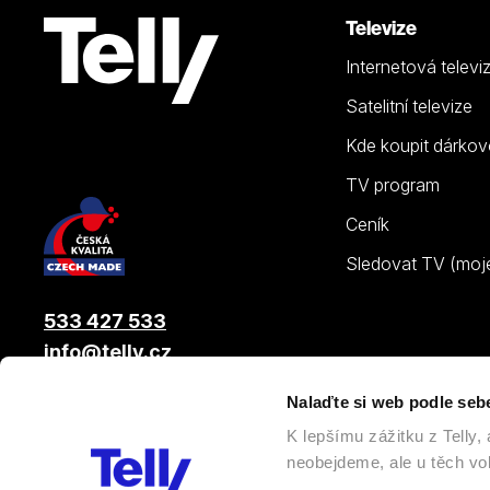
Televize
Internetová televi
Satelitní televize
Kde koupit dárkov
TV program
Ceník
Sledovat TV (moje.
533 427 533
info@telly.cz
Nalaďte si web podle seb
© 2026 |
Telly s.r.o.
, člen skupiny LAMA ENERGY GROUP
K lepšímu zážitku z Telly
neobejdeme, ale u těch vol