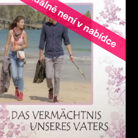
ořad aktuálně není v nabídce