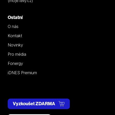
(moje.telly.cz)
Ostatní
O nás
Kontakt
Novinky
Pro média
Fonergy
iDNES Premium
Vyzkoušet ZDARMA