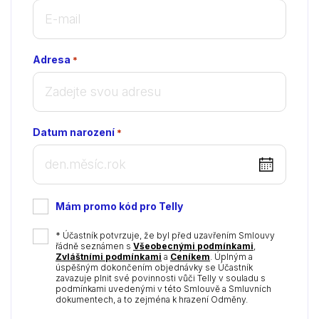
Adresa
*
Datum narození
*
DD
dot
MM
Mám promo kód pro Telly
dot
YYYY
*
* Účastník potvrzuje, že byl před uzavřením Smlouvy
řádně seznámen s
Všeobecnými podmínkami
,
Zvláštními podmínkami
a
Ceníkem
. Úplným a
úspěšným dokončením objednávky se Účastník
zavazuje plnit své povinnosti vůči Telly v souladu s
podmínkami uvedenými v této Smlouvě a Smluvních
dokumentech, a to zejména k hrazení Odměny.