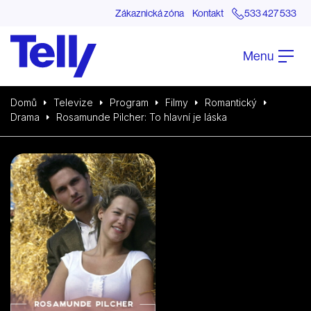
Zákaznická zóna
Kontakt
533 427 533
Menu
Domů
Televize
Program
Filmy
Romantický
Drama
Rosamunde Pilcher: To hlavní je láska