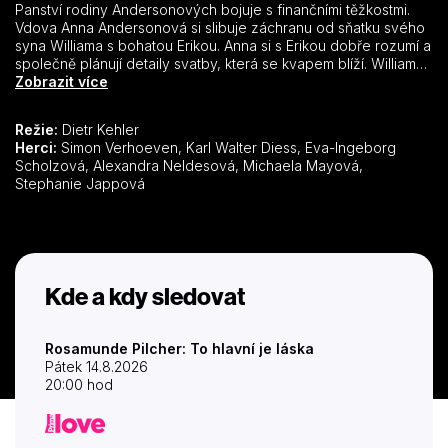
Panství rodiny Andersonových bojuje s finančními těžkostmi.
Vdova Anna Andersonová si slibuje záchranu od sňatku svého
syna Williama s bohatou Erikou. Anna si s Erikou dobře rozumí a
společně plánují detaily svatby, která se kvapem blíží. William
bývá na panství jen přes léto, protože jinak pracuje jako
Zobrazit více
architekt ve městě a tato práce ho velmi baví. Cestou na
panství sveze William promoklé dívky Joannu a Alexandru.
Režie:
Dietr Kehler
Netuší, že dívky se vsadily s kamarádem, že prožijí týden bez
Herci:
Simon Verhoeven, Karl Walter Diess, Eva-Ingeborg
peněz na půvabném skotském venkově. Andrea při dalších
Scholzová, Alexandra Neldesová, Michaela Mayová,
potížích pobyt vzdává, Joanna však chce věc dotáhnout do
Stephanie Jappová
konce. Schová se v osmaělé stodole, kde ji pak William
náhodou najde. Oba se do sebe zamilují. Komplikací je však
nejen Williamova chystaná svatba, ale i fakt, že její zrušení by
znamenalo ztrátu peněz k záchraně panství.
Kde a kdy sledovat
Rosamunde Pilcher: To hlavní je láska
Pátek 14.8.2026
20:00 hod