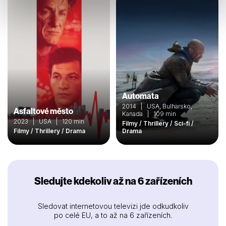
Automata
2014 | USA, Bulharsko,
Asfaltové město
Kanada | 109 min
2023 | USA | 120 min
Filmy / Thrillery / Sci-fi /
Filmy / Thrillery / Drama
Drama
Sledujte kdekoliv až na 6 zařízeních
Sledovat internetovou televizi jde odkudkoliv
po celé EU, a to až na 6 zařízeních.