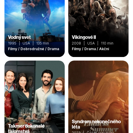
Vodný svet
Vikingové II
1995 | USA | 135 min
2008 | USA | 110 min
Filmy / Dobrodružné / Drama
Filmy / Drama / Akční
Syndrom nekonečného
Takmer dokonalé
léta
tajomstvá
2023 | Česká republika,