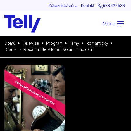
Zákaznická zóna
Kontakt
533 427 533
Menu
Domů
Televize
Program
Filmy
Romantický
Drama
Rosamunde Pilcher: Volání minulosti
Pořad aktuálně není v nabídce