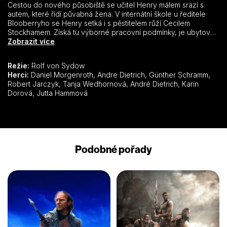
Cestou do nového působiště se učitel Henry málem srazí s
autem, které řídí půvabná žena. V internátní škole u ředitele
Blooberryho se Henry setká i s pěstitelem růží Cecilem
Stockhamem. Získá tu výborné pracovní podmínky, je ubytován
v pěkném domku, jen zařízení do bytu si musí sehnat sám. V
Zobrazit více
obchodě s bytovými doplňky ke svému překvapení potká ženu
z auta – je to Charlotte, budoucí Stockhamova snacha.
Režie:
Rolf von Sydow
Pěstitelův syn Philip však na svatbu nijak nepospíchá. Charlotte
Herci:
Daniel Morgenroth, Andre Dietrich, Günther Schramm,
se s Henrym postupně sbližuje. Poté, co Charlotte otěhotní,
Robert Jarczyk, Tanja Wedhornová, André Dietrich, Karin
odstěhuje se k Henrymu – s tím se však Philip nemůže
Dorová, Jutta Hammová
vyrovnat…
Podobné pořady