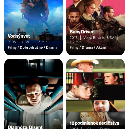
Baby Driver
Vodný svet
2017 | Velká Británie, USA |
1995 | USA | 135 min
112 min
Filmy / Dobrodružné / Drama
Filmy / Drama / Akční
12 podmienok dedičstva
Diagnóza: Disent
2006 | USA | 113 min