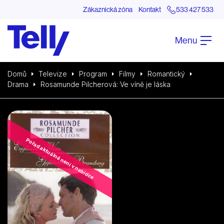
Zákaznická zóna
Kontakt
533 427 533
Menu
Domů
Televize
Program
Filmy
Romantický
Drama
Rosamunde Pilcherová: Ve víně je láska
Pořad aktuálně není v nabídce