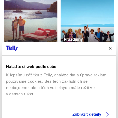
Prázdniny
2014 | Velká Británie, USA,
Kyuka: Než skončí léto
Itálie | 97 min
2024 | Řecko | 105 min
Filmy / Ostatní / Romantický /
Filmy / Drama
Hudební
Nalaďte si web podle sebe
K lepšímu zážitku z Telly, analýze dat a úpravě reklam
používáme cookies. Bez těch základních se
Sledujte kdekoliv až na 6 zařízeních
neobejdeme, ale u těch volitelných máte režii ve
vlastních rukou.
Sledovat internetovou televizi jde odkudkoliv
po celé EU, a to až na 6 zařízeních.
Zobrazit detaily