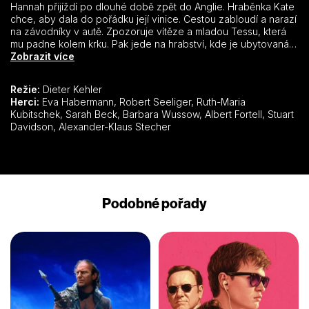
Hannah přijíždí po dlouhé době zpět do Anglie. Hraběnka Kate
chce, aby dala do pořádku její vinice. Cestou zabloudí a narazí
na závodníky v autě. Zpozoruje vítěze a mladou Tessu, která
mu padne kolem krku. Pak jede na hrabství, kde je ubytovaná a
seznámí se s Kate. Sedmnáctiletá Tessa je těhotná. Její matka
Zobrazit více
Jessie si bude brát Nicka. Tessa ho nenávidí. Později jde k
lékaři. Je ve čtvrtém měsíci těhotenství. Hannah se seznámí s
Režie:
Dieter Kehler
lidmi, se kterými bude pracovat. Pak je jí představen Jonathan,
Herci:
Eva Habermann, Robert Seeliger, Ruth-Maria
kterého má zaučit. Zná ho. Je to ten muž, co vyhrál závod. A je
Kubitschek, Sarah Beck, Barbara Wussow, Albert Fortell, Stuart
to Katin synovec. Vtom za ním přijde Tessa. V objetí spolu
Davidson, Alexander-Klaus Stecher
odcházejí. Je totiž její kmotr, ale Hannah si myslí, že je to jeho
přítelkyně. Hannah zjišťuje, že vína se prodávala přes Nicka,
kterému odváděly až příliš z výtěžku. Tessa řekne své matce o
těhotenství. Ta to nakonec nějak vezme a bude ji podporovat.
Nick připomíná Jonathanovi jejich dohodu. Stále mu půjčuje
nějaké peníze. Nick za to chce vinařství.
Podobné pořady