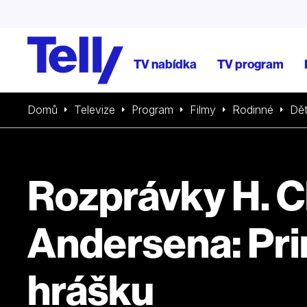
TV nabídka
TV program
Domů
Televize
Program
Filmy
Rodinné
Dě
Rozprávky H. C
Andersena: Pri
hrášku