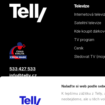
Televize
Internetová televi
Satelitní televize
Kde koupit dárkov
TV program
Ceník
Sledovat TV (moje.
533 427 533
info@telly.cz
Nalaďte si web podle seb
© 2026 |
Telly s.r.o.
, člen skupiny LAMA ENERGY GROUP
K lepšímu zážitku z Telly
neobejdeme, ale u těch vol