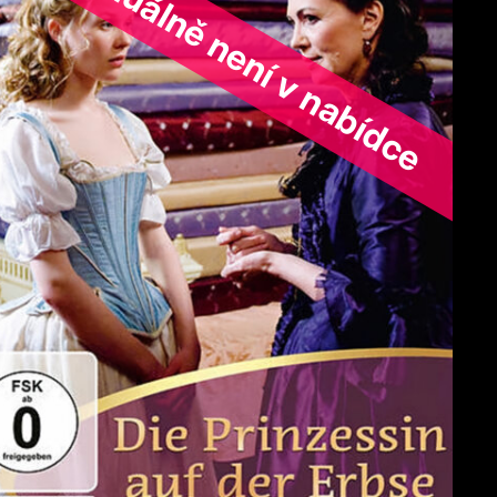
ořad aktuálně není v nabídce