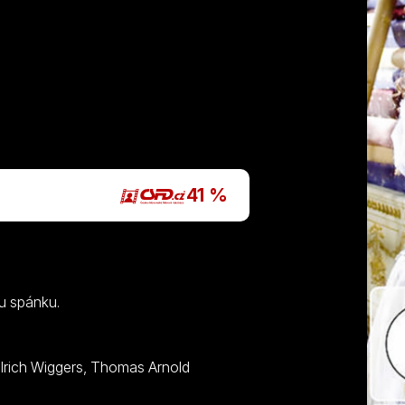
P
41 %
mu spánku.
Iris Berben, Michael Gwisdek, David C. Bunners, Ulrich Wiggers, Thomas Arnold