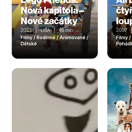
Nová kapitola –
čty
Nové začátky
lou
2023 | USA | 45 min
2007 |
Filmy / Rodinné / Animované /
Filmy /
Dětské
Pohád
Ast