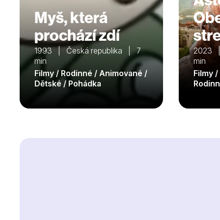
Myš, která
Obe
prochází zdí
str
1993 | Česká republika | 7
2023 |
min
min
Filmy / Rodinné / Animované /
Filmy 
Dětské / Pohádka
Rodinn