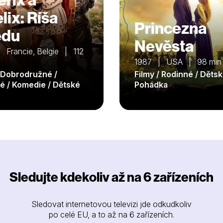
lix: Ríša
Princezna
edu
Nevěsta
 Francie, Belgie | 112
1987 | USA | 98 min
/ Dobrodružné /
Filmy / Rodinné / Dětsk
é / Komedie / Dětské
Pohádka
Sledujte kdekoliv až na 6 zařízeních
Sledovat internetovou televizi jde odkudkoliv
po celé EU, a to až na 6 zařízeních.