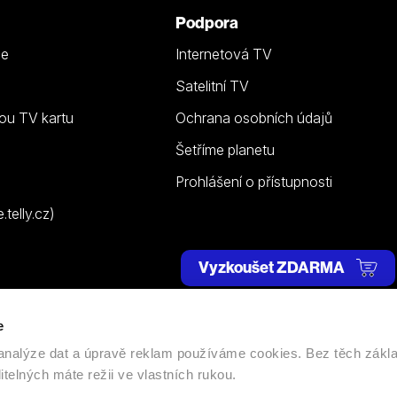
Podpora
ze
Internetová TV
Satelitní TV
ou TV kartu
Ochrana osobních údajů
Šetříme planetu
Prohlášení o přístupnosti
telly.cz)
Vyzkoušet ZDARMA
e
 | Všechna práva vyhrazena. |
Nastavení cookies
, analýze dat a úpravě reklam používáme cookies. Bez těch zákl
itelných máte režii ve vlastních rukou.