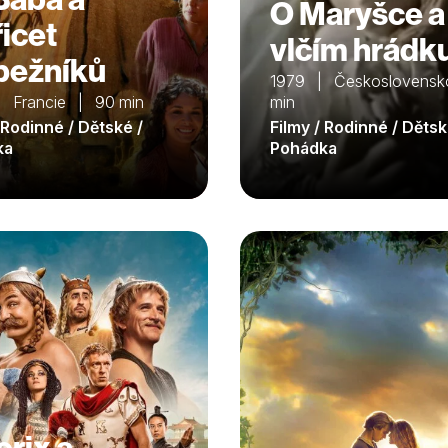
O Maryšce a
řicet
vlčím hrádk
pežníků
1979 | Československ
 Francie | 90 min
min
 Rodinné / Dětské /
Filmy / Rodinné / Dětsk
ka
Pohádka
erix a