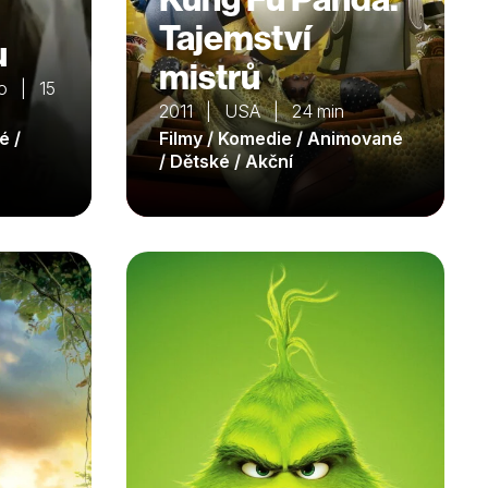
Tajemství
u
mistrů
o | 15
2011 | USA | 24 min
é /
Filmy / Komedie / Animované
/ Dětské / Akční