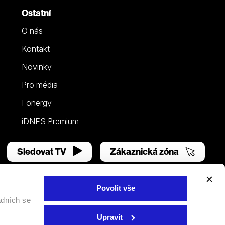
Ostatní
O nás
Kontakt
Novinky
Pro média
Fonergy
iDNES Premium
Sledovat TV
Zákaznická zóna
Povolit vše
adních se
Facebook
YouTube
Instagram
Upravit