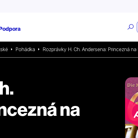
O
Podpora
v
tské
Pohádka
Rozprávky H. Ch. Andersena: Princezná na
h.
ncezná na