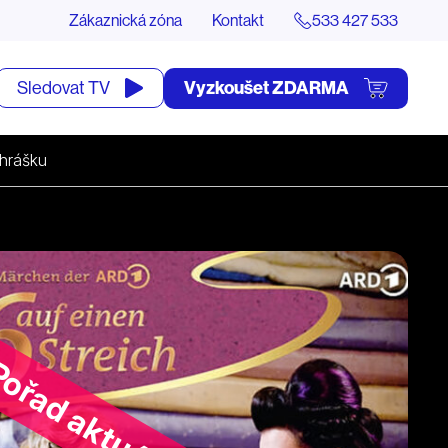
Zákaznická zóna
Kontakt
533 427 533
tevřít
Vyzkoušet ZDARMA
Sledovat TV
yhledávání
 hrášku