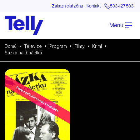
Zákaznická zóna
Kontakt
533 427 533
Menu
Domů
Televize
Program
Filmy
Krimi
Sázka na třináctku
Pořad aktuálně není v nabídce