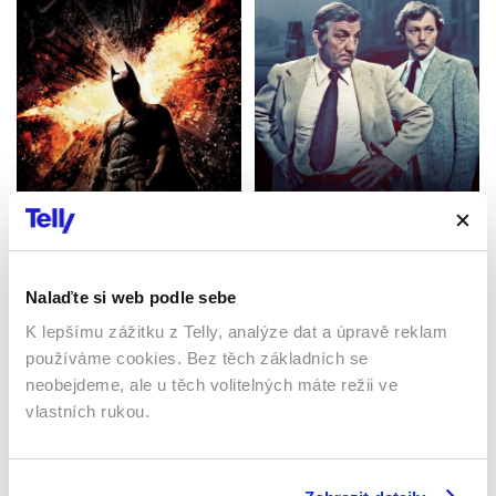
Temný rytíř povstal
Nelítostný souboj
2012 | USA | 158 min
1975 | Francie | 91 min
Filmy / Thrillery / Krimi /
Drama / Akční / Fantasy
Filmy / Krimi
Nalaďte si web podle sebe
K lepšímu zážitku z Telly, analýze dat a úpravě reklam
používáme cookies. Bez těch základních se
Sledujte kdekoliv až na 6 zařízeních
neobejdeme, ale u těch volitelných máte režii ve
vlastních rukou.
Sledovat internetovou televizi jde odkudkoliv
po celé EU, a to až na 6 zařízeních.