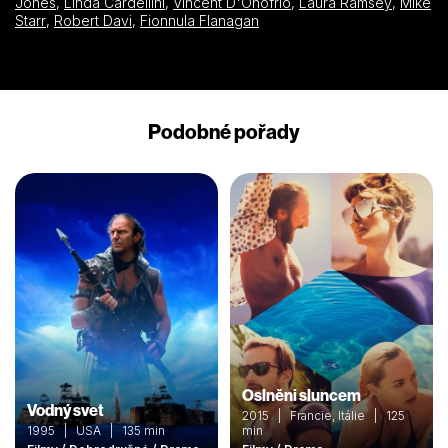
Jones
,
Linda Cardellini
,
Vincent D'Onofrio
,
Laura Ramsey
,
Mike
Starr
,
Robert Davi
,
Fionnula Flanagan
Podobné pořady
Oslněni sluncem
Vodný svet
2015 | Francie, Itálie | 125
1995 | USA | 135 min
min