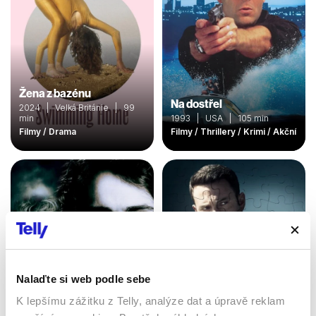
Žena z bazénu
Na dostřel
2024 | Velká Británie | 99
min
1993 | USA | 105 min
Filmy / Drama
Filmy / Thrillery / Krimi / Akční
Nalaďte si web podle sebe
K lepšímu zážitku z Telly, analýze dat a úpravě reklam
Tristan a Izolda