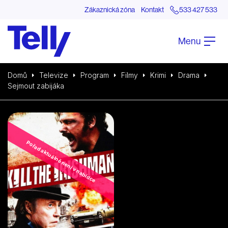
Zákaznická zóna
Kontakt
533 427 533
Menu
Domů
Televize
Program
Filmy
Krimi
Drama
Sejmout zabijáka
Pořad aktuálně není v nabídce