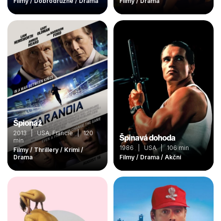
Filmy / Dobrodružné / Drama
Filmy / Drama
Špionáž
2013 | USA, Francie | 120
Špinavá dohoda
min
1986 | USA | 106 min
Filmy / Thrillery / Krimi /
Drama
Filmy / Drama / Akční