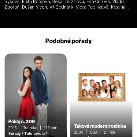
Rysová, Edita Borsová, Réka Derzsiová, Eva Cifrová, Vlado
Zboroň, Dušan Vicen, Vít Bednárik, Viera Topinková, Kristína
Farkašová-Tormová
Podobné pořady
Pokoj č. 309
Taková moderní rodinka
2016 | Turecko | 120 min
2009 | USA | 21 min
Seriály / Telenovela /