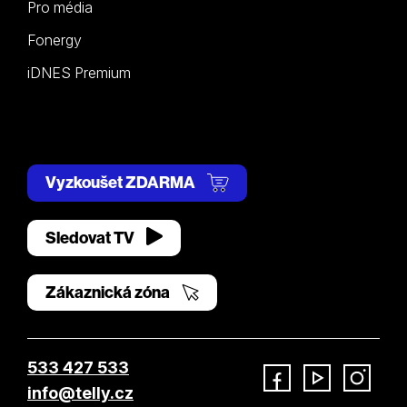
Pro média
Fonergy
iDNES Premium
Vyzkoušet ZDARMA
Sledovat TV
Zákaznická zóna
533 427 533
info@telly.cz
Facebook
YouTube
Instagram