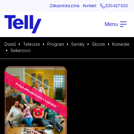
Zákaznická zóna
Kontakt
533 427 533
Menu
Domů
Televize
Program
Seriály
Sitcom
Komedie
Sekerovci
Pořad aktuálně není v nabídce