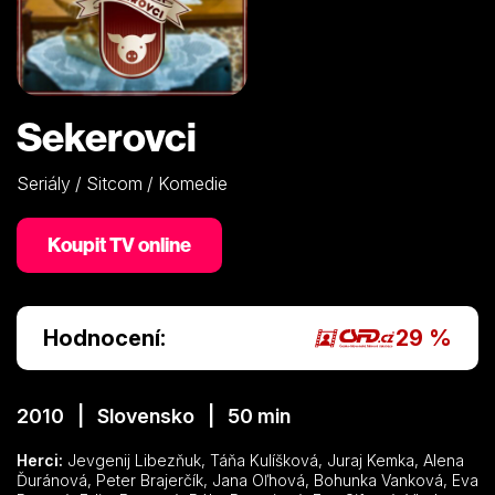
Sekerovci
Seriály / Sitcom / Komedie
Koupit TV online
Hodnocení:
29 %
2010 | Slovensko | 50 min
Herci:
Jevgenij Libezňuk, Táňa Kulíšková, Juraj Kemka, Alena
Ďuránová, Peter Brajerčík, Jana Oľhová, Bohunka Vanková, Eva