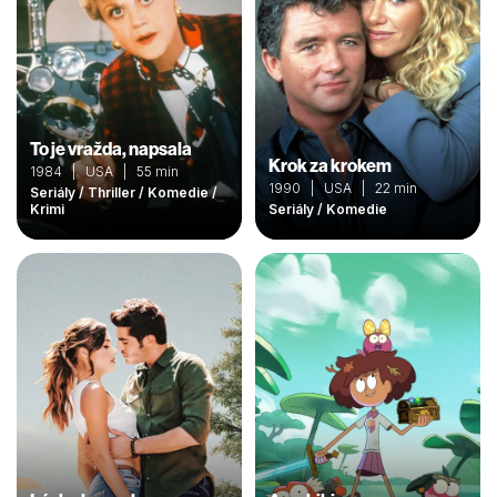
To je vražda, napsala
Krok za krokem
1984 | USA | 55 min
1990 | USA | 22 min
Seriály / Thriller / Komedie /
Krimi
Seriály / Komedie