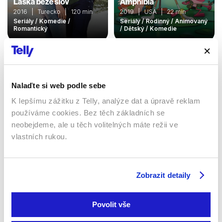
Láska beze slov
Amphibia
2016 | Turecko | 120 min
2019 | USA | 22 min
Seriály / Komedie /
Seriály / Rodinný / Animovaný
Romantický
/ Dětský / Komedie
Sledujte kdekoliv až na 6 zařízeních
Nalaďte si web podle sebe
K lepšímu zážitku z Telly, analýze dat a úpravě reklam
Sledovat internetovou televizi jde odkudkoliv
po celé EU, a to až na 6 zařízeních.
používáme cookies. Bez těch základních se
neobejdeme, ale u těch volitelných máte režii ve
vlastních rukou.
Zobrazit detaily
Povolit vše