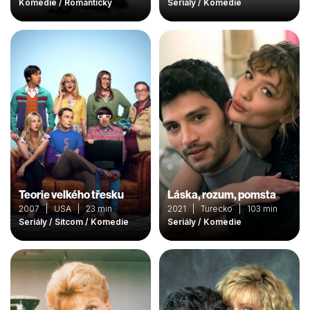
Komedie / Romantický
Seriály / Komedie
Teorie velkého třesku
Láska, rozum, pomsta
2007 | USA | 23 min
2021 | Turecko | 103 min
Seriály / Sitcom / Komedie
Seriály / Komedie