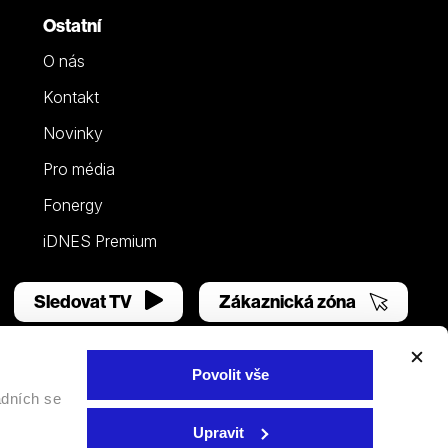
Ostatní
O nás
Kontakt
Novinky
Pro média
Fonergy
iDNES Premium
Sledovat TV
Zákaznická zóna
Povolit vše
adních se
Facebook
YouTube
Instagram
Upravit