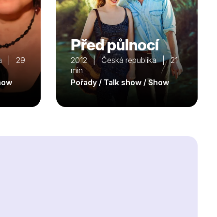
Před půlnocí
ka | 29
2012 | Česká republika | 21
min
Show
Pořady / Talk show / Show