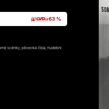
P
63 %
né scénky, pěvecká čísla, hudební