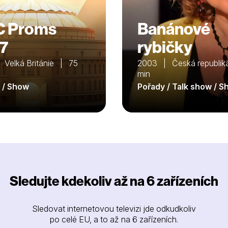
C Proms
Banánové
7
rybičky
 Velká Británie | 75
2003 | Česká republi
min
 / Show
Pořady / Talk show / 
Sledujte kdekoliv až na 6 zařízeních
Sledovat internetovou televizi jde odkudkoliv
po celé EU, a to až na 6 zařízeních.