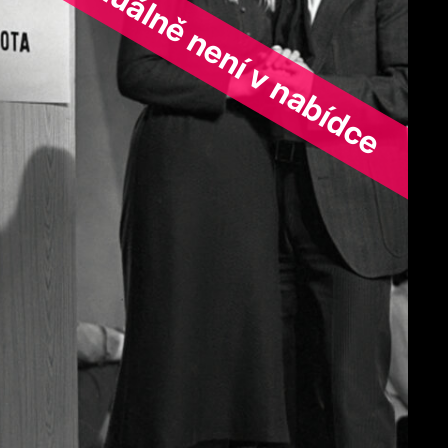
ořad aktuálně není v nabídce