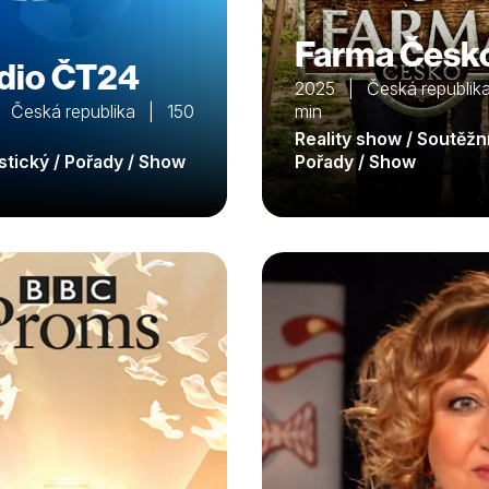
Farma Česk
dio ČT24
2025 | Česká republi
 Česká republika | 150
min
Reality show / Soutěžní
istický / Pořady / Show
Pořady / Show