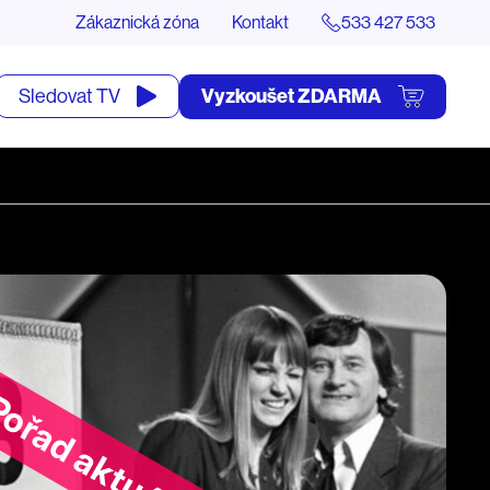
Zákaznická zóna
Kontakt
533 427 533
tevřít
Vyzkoušet ZDARMA
Sledovat TV
yhledávání