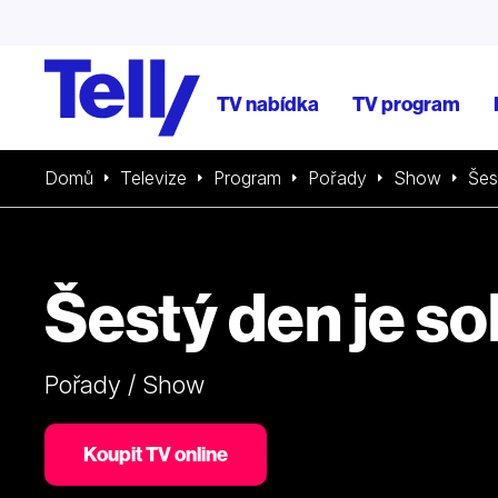
TV nabídka
TV program
Domů
Televize
Program
Pořady
Show
Šes
Šestý den je s
Pořady / Show
Koupit TV online