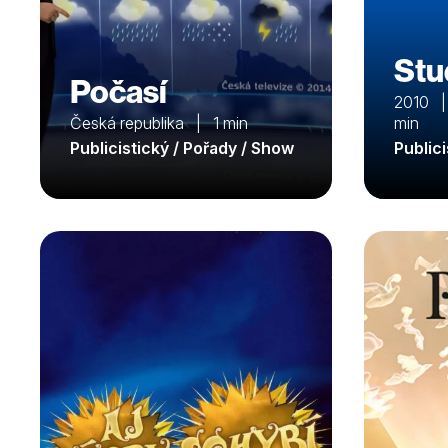
Stu
Počasí
2010 |
Česká republika | 1 min
min
Publicistický / Pořady / Show
Public