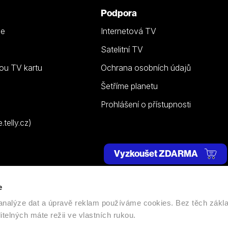
Podpora
ze
Internetová TV
Satelitní TV
ou TV kartu
Ochrana osobních údajů
Šetříme planetu
Prohlášení o přístupnosti
telly.cz)
Vyzkoušet ZDARMA
e
 | Všechna práva vyhrazena. |
Nastavení cookies
, analýze dat a úpravě reklam používáme cookies. Bez těch zákl
itelných máte režii ve vlastních rukou.