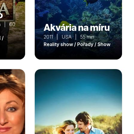
o
ka | 60
Akvária na míru
2011 | USA | 55 min
 /
Reality show / Pořady / Show