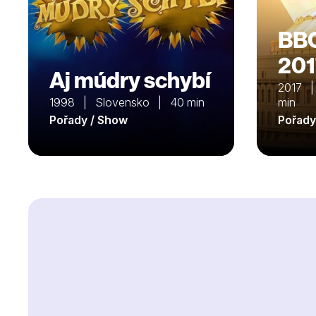
BB
201
Aj múdry schybí
2017 |
1998 | Slovensko | 40 min
min
Pořady / Show
Pořady