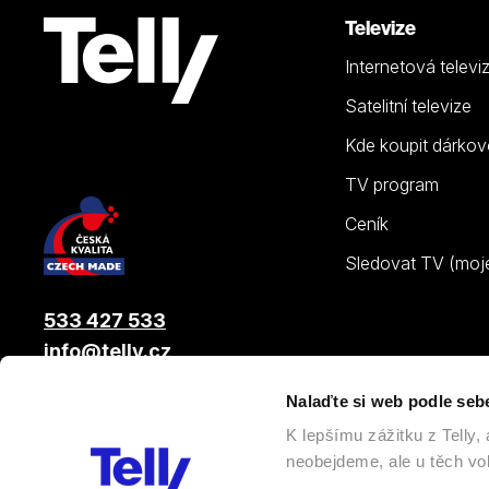
Televize
Internetová televi
Satelitní televize
Kde koupit dárkov
TV program
Ceník
Sledovat TV (moje.
533 427 533
info@telly.cz
Nalaďte si web podle seb
© 2026 |
Telly s.r.o.
, člen skupiny LAMA ENERGY GROUP
K lepšímu zážitku z Telly
neobejdeme, ale u těch vol