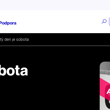
O
Podpora
v
tý den je sobota
obota