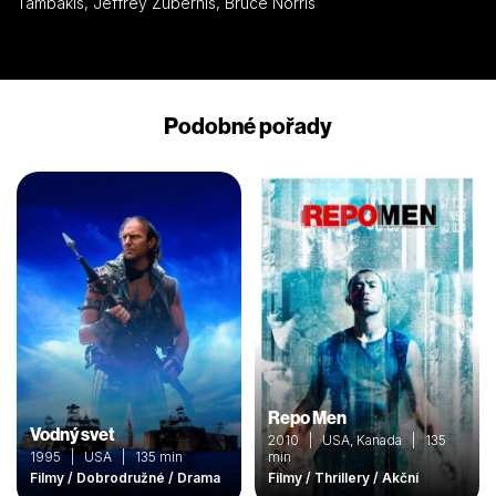
Tambakis, Jeffrey Zubernis, Bruce Norris
Podobné pořady
Repo Men
Vodný svet
2010 | USA, Kanada | 135
1995 | USA | 135 min
min
Filmy / Dobrodružné / Drama
Filmy / Thrillery / Akční