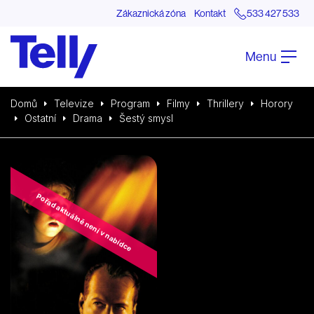
Zákaznická zóna
Kontakt
533 427 533
Menu
Domů
Televize
Program
Filmy
Thrillery
Horory
Ostatní
Drama
Šestý smysl
Pořad aktuálně není v nabídce