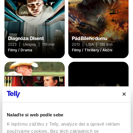
Diagnóza: Disent
Pád Bílého domu
2023 | Ukrajina | 119 min
2013 | USA | 135 min
Filmy / Drama
Filmy / Thrillery / Akční
Nalaďte si web podle sebe
K lepšímu zážitku z Telly, analýze dat a úpravě reklam
12 podmienok dedičstva
používáme cookies. Bez těch základních se
Tichý experiment