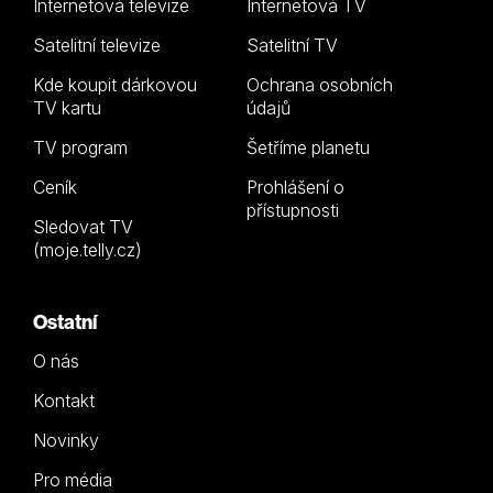
Internetová televize
Internetová TV
Satelitní televize
Satelitní TV
Kde koupit dárkovou
Ochrana osobních
TV kartu
údajů
TV program
Šetříme planetu
Ceník
Prohlášení o
přístupnosti
Sledovat TV
(moje.telly.cz)
Ostatní
O nás
Kontakt
Novinky
Pro média