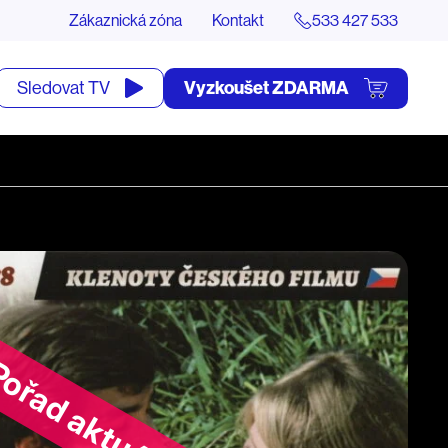
Zákaznická zóna
Kontakt
533 427 533
tevřít
Vyzkoušet ZDARMA
Sledovat TV
yhledávání