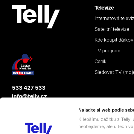
Televize
Internetová televi
Satelitní televize
Kde koupit dárkov
TV program
Ceník
Sledovat TV (moje.
533 427 533
info@telly.cz
Nalaďte si web podle seb
© 2026 |
Telly s.r.o.
, člen skupiny LAMA ENERGY GROUP
K lepšímu zážitku z Telly
neobejdeme, ale u těch vol