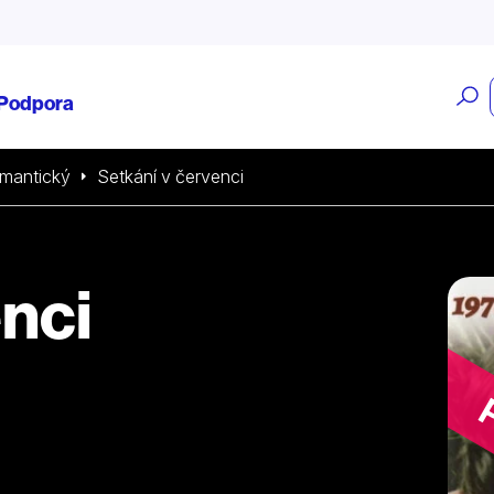
O
Podpora
v
mantický
Setkání v červenci
enci