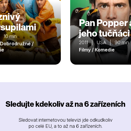
znivý
Pan Popper 
supilami
jeho tučňáci
 10 min
2011 | USA | 90 min
/ Dobrodružné /
ie
Filmy / Komedie
Sledujte kdekoliv až na 6 zařízeních
Sledovat internetovou televizi jde odkudkoliv
po celé EU, a to až na 6 zařízeních.