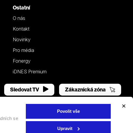
Ostatní
O nás
Kontakt
Novinky
Pro média
Fonergy
iDNES Premium
Sledovat TV
Zákaznická zóna
Povolit vše
adních se
Facebook
YouTube
Instagram
Upravit