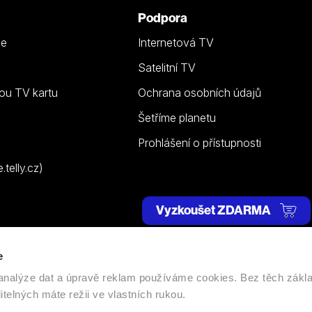
Podpora
ze
Internetová TV
Satelitní TV
ou TV kartu
Ochrana osobních údajů
Šetříme planetu
Prohlášení o přístupnosti
telly.cz)
Vyzkoušet ZDARMA
e
 | Všechna práva vyhrazena. |
Nastavení cookies
, analýze dat a úpravě reklam používáme cookies. Bez těch zákl
itelných máte režii ve vlastních rukou.