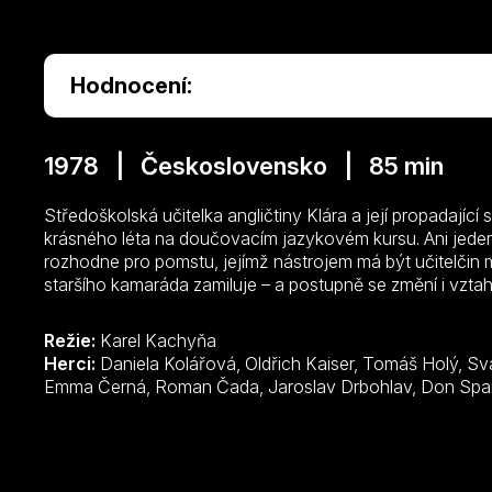
Hodnocení:
1978 | Československo | 85 min
Středoškolská učitelka angličtiny Klára a její propadající
krásného léta na doučovacím jazykovém kursu. Ani jede
rozhodne pro pomstu, jejímž nástrojem má být učitelčin 
staršího kamaráda zamiluje – a postupně se změní i vzta
Režie:
Karel Kachyňa
Herci:
Daniela Kolářová, Oldřich Kaiser, Tomáš Holý, Svatopluk Matyáš, Vlasta Fabianová,