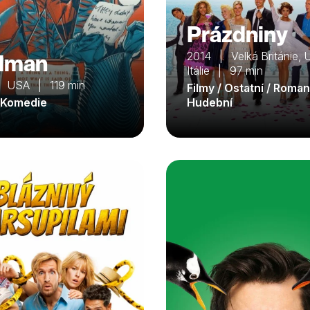
Prázdniny
dman
2014 | Velká Británie, 
Itálie | 97 min
 USA | 119 min
Filmy / Ostatní / Roman
/ Komedie
Hudební