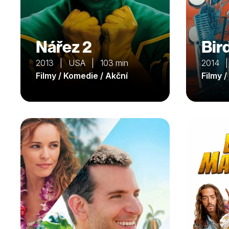
Nářez 2
Bir
2013 | USA | 103 min
2014 |
Filmy / Komedie / Akční
Filmy 