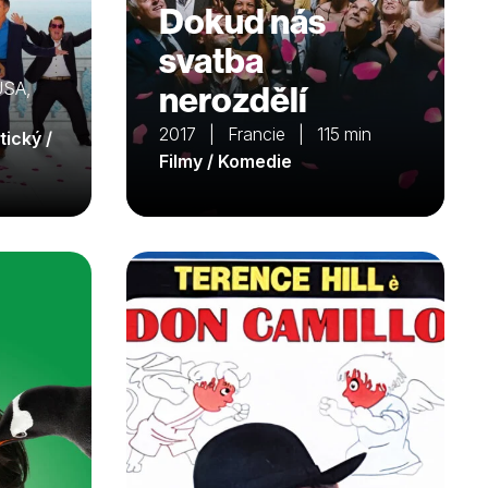
Dokud nás
svatba
USA,
nerozdělí
2017 | Francie | 115 min
tický /
Filmy / Komedie