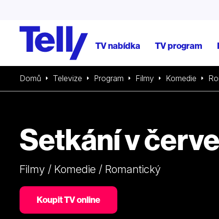
TV nabídka
TV program
Domů
Televize
Program
Filmy
Komedie
Ro
Setkání v červ
Filmy / Komedie / Romantický
Koupit TV online