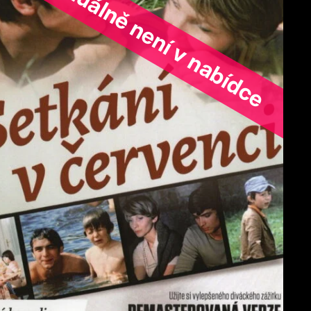
ořad aktuálně není v nabídce