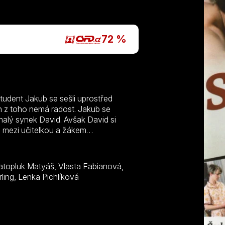
P
72 %
 student Jakub se sešli uprostřed
n z toho nemá radost. Jakub se
malý synek David. Avšak David si
h mezi učitelkou a žákem…
Emma Černá, Roman Čada, Jaroslav Drbohlav, Don Sparling, Lenka Pichlíková