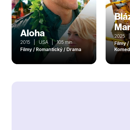
Blá
Mar
Aloha
2025 |
2015 | USA | 105 min
Filmy 
Filmy / Romantický / Drama
Komed