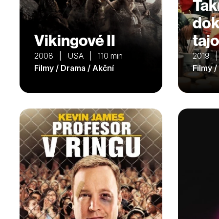
Ta
dok
Vikingové II
taj
2008 | USA | 110 min
2019 |
Filmy / Drama / Akční
Filmy 