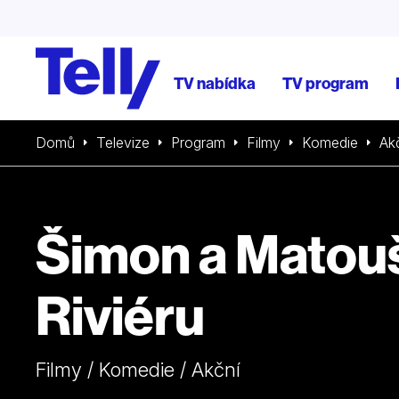
TV nabídka
TV program
Domů
Televize
Program
Filmy
Komedie
Ak
Šimon a Matouš
Riviéru
Filmy / Komedie / Akční