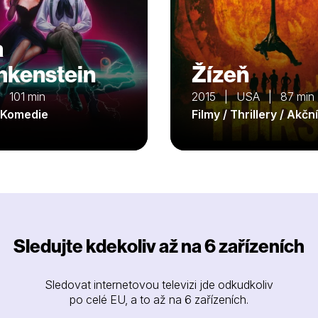
a
nkenstein
Žízeň
 101 min
2015 | USA | 87 min
/ Komedie
Filmy / Thrillery / Akční
Sledujte kdekoliv až na 6 zařízeních
Sledovat internetovou televizi jde odkudkoliv
po celé EU, a to až na 6 zařízeních.