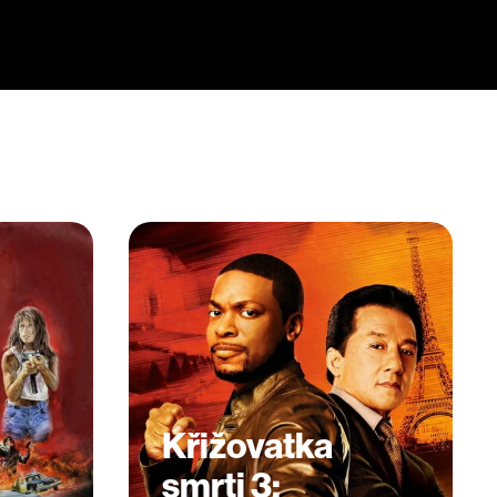
Křižovatka
smrti 3: