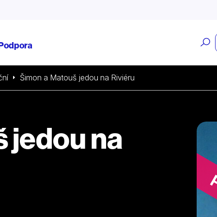
O
Podpora
v
ční
Šimon a Matouš jedou na Riviéru
 jedou na