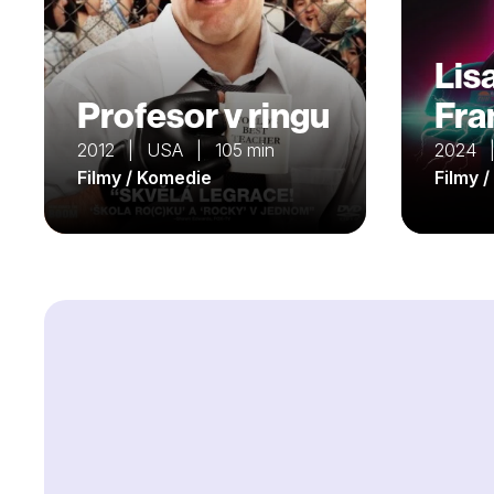
Lis
Profesor v ringu
Fra
2012 | USA | 105 min
2024 |
Filmy / Komedie
Filmy 