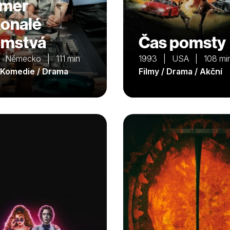
kmer
onalé
omstvá
Čas pomsty
 Německo | 111 min
1993 | USA | 108 mi
/ Komedie / Drama
Filmy / Drama / Akční