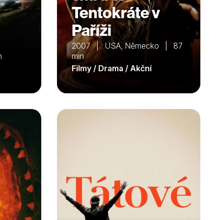
Tentokráte v
Paříži
2007 | USA, Německo | 87
n
min
Filmy / Drama / Akční