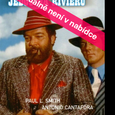
ořad aktuálně není v nabídce