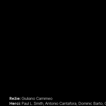
Režie:
Giuliano Carnimeo
Herci:
Paul L. Smith, Antonio Cantafora, Dominic Barto, Giuliana Calandra, Ángel del Pozo,