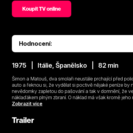
Koupit TV online
Hodnocení:
1975 | Itálie, Španělsko | 82 min
Šimon a Matouš, dva smolaři neustále prchající před polic
auto a řeknou si, že vydělat si poctivě nějaké peníze by
nevědomky zapletou do pašování a tak v domnění, že vez
náklaďákem plným zbraní. O náklad má však kromě jeho ma
s Šéfem Morganem, která je pronásleduje celou cestu. B
Zobrazit více
prošpikované humorem na sebe nedají dlouho čekat..
Trailer