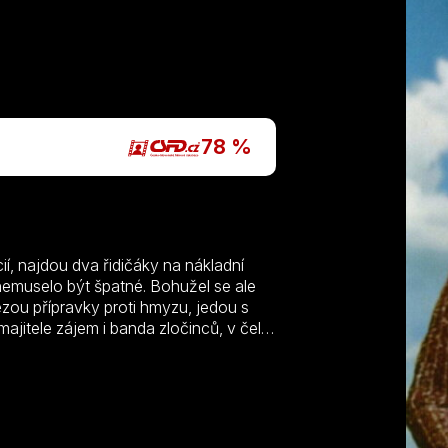
P
78 %
ií, najdou dva řidičáky na nákladní
 nemuselo být špatné. Bohužel se ale
ou přípravky proti hmyzu, jedou s
jitele zájem i banda zločinců, v čele
láznivé scény, honičky a rvačky