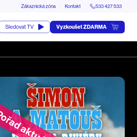
Zákaznická zóna
Kontakt
533 427 533
tevřít
Vyzkoušet ZDARMA
Sledovat TV
yhledávání