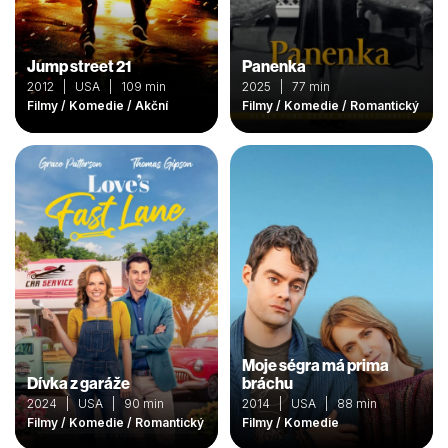
Jump street 21
Panenka
2012 | USA | 109 min
2025 | 77 min
Filmy / Komedie / Akční
Filmy / Komedie / Romantický
Moje ségra má prima
Dívka z garáže
bráchu
2024 | USA | 90 min
2014 | USA | 88 min
Filmy / Komedie / Romantický
Filmy / Komedie