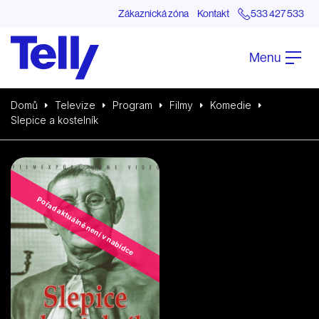
Zákaznická zóna
Kontakt
533 427 533
Menu
Domů
Televize
Program
Filmy
Komedie
Slepice a kostelník
Pořad aktuálně není v nabídce