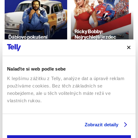
Ricky Bobby:
Ďáblovo pokušení
Nejrychlejší jezdec
1991 | Itálie | 99 min
2006 | USA | 108 min
Filmy / Komedie / Akční
Filmy / Komedie
Nalaďte si web podle sebe
Sledujte kdekoliv až na 6 zařízeních
K lepšímu zážitku z Telly, analýze dat a úpravě reklam
používáme cookies. Bez těch základních se
neobejdeme, ale u těch volitelných máte režii ve
Sledovat internetovou televizi jde odkudkoliv
po celé EU, a to až na 6 zařízeních.
vlastních rukou.
Zobrazit detaily