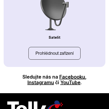
Satelit
Prohlédnout zařízení
Sledujte nás na
Facebooku
,
Instagramu
či
YouTube
.