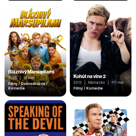
Bláznivý Marsupilami
Kohút na víne 2
2025 | 10 min
2013 | Německo | 117 min
Filmy / Dobrodružné /
Komedie
Filmy / Komedie