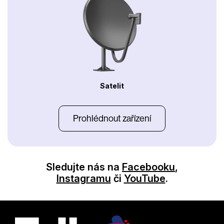
Satelit
Prohlédnout zařízení
Sledujte nás na
Facebooku
,
Instagramu
či
YouTube
.