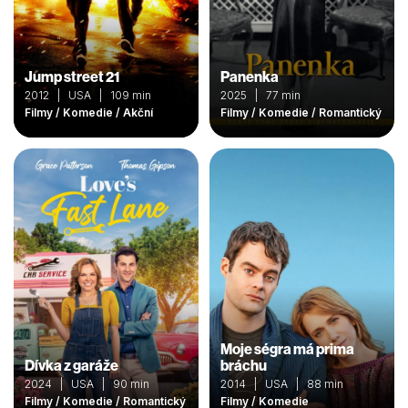
Jump street 21
Panenka
2012 | USA | 109 min
2025 | 77 min
Filmy / Komedie / Akční
Filmy / Komedie / Romantický
Moje ségra má prima
Dívka z garáže
bráchu
2024 | USA | 90 min
2014 | USA | 88 min
Filmy / Komedie / Romantický
Filmy / Komedie