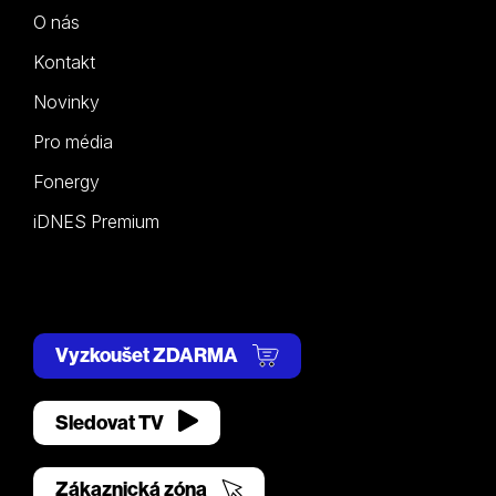
O nás
Kontakt
Novinky
Pro média
Fonergy
iDNES Premium
Vyzkoušet ZDARMA
Sledovat TV
Zákaznická zóna