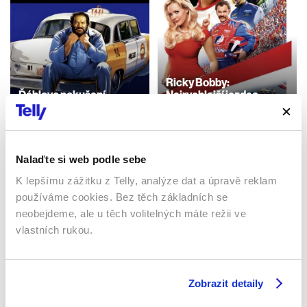
Ricky Bobby:
Ďáblovo pokušení
Nejrychlejší jezdec
1991 | Itálie | 99 min
2006 | USA | 108 min
Filmy / Komedie / Akční
Filmy / Komedie
Nalaďte si web podle sebe
K lepšímu zážitku z Telly, analýze dat a úpravě reklam
Sledujte kdekoliv až na 6 zařízeních
používáme cookies. Bez těch základních se
neobejdeme, ale u těch volitelných máte režii ve
Sledovat internetovou televizi jde odkudkoliv
vlastních rukou.
po celé EU, a to až na 6 zařízeních.
Zobrazit detaily