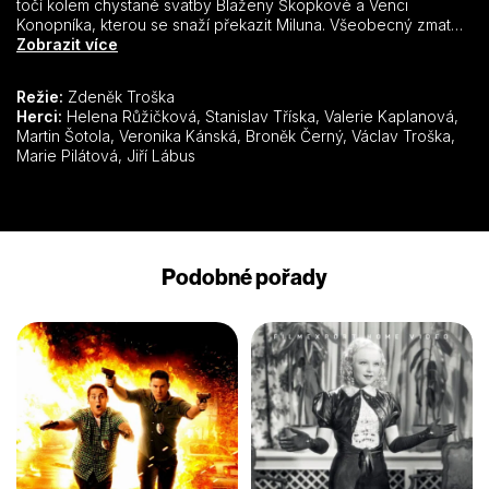
točí kolem chystané svatby Blaženy Škopkové a Venci
Konopníka, kterou se snaží překazit Miluna. Všeobecný zmatek
vyvolaný nesmiřitelným bojem Škopkových s Konopníkovými
Zobrazit více
ještě zesílí, když přijde zpráva, že televize chystá reportáž z
místního JZD. V příběhu plném bláznivých gagů, slovní i situační
Režie:
Zdeněk Troška
komiky se setkáte i s dalšími známými postavami: farářem
Herci:
Helena Růžičková, Stanislav Tříska, Valerie Kaplanová,
Otíkem, pobožnou Cecilkou, zpívající paní učitelkou
Martin Šotola, Veronika Kánská, Broněk Černý, Václav Troška,
Hubičkovou, živočichářem Béďou a dalšími…
Marie Pilátová, Jiří Lábus
Podobné pořady