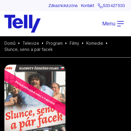
Zákaznická zóna
Kontakt
533 427 533
Menu
Domů
Televize
Program
Filmy
Komedie
Slunce, seno a pár facek
Pořad aktuálně není v nabídce