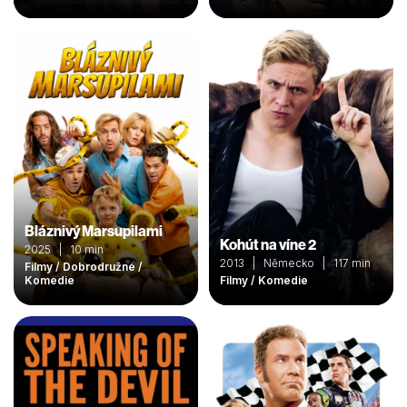
Bláznivý Marsupilami
Kohút na víne 2
2025 | 10 min
2013 | Německo | 117 min
Filmy / Dobrodružné /
Komedie
Filmy / Komedie