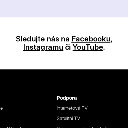
Sledujte nás na
Facebooku
,
Instagramu
či
YouTube
.
Podpora
ze
Internetová TV
Satelitní TV