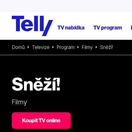
TV nabídka
TV program
Domů
Televize
Program
Filmy
Sněží!
Sněží!
Filmy
Koupit TV online