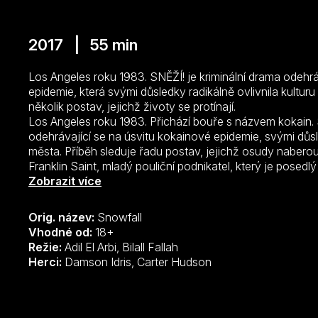
2017 | 55 min
Los Angeles roku 1983. SNĚŽÍ! je kriminální drama odehrá
epidemie, která svými důsledky radikálně ovlivnila kulturu
několik postav, jejichž životy se protínají.
Los Angeles roku 1983. Přichází bouře s názvem kokain. 
odehrávající se na úsvitu kokainové epidemie, svými důsle
města. Příběh sleduje řadu postav, jejichž osudy naberou 
Franklin Saint, mladý pouliční podnikatel, který je posed
Zapata, mexický zápasník zapletený v mocenském boji v 
Zobrazit více
McDonald, agent CIA s temnou minulostí, který se vrhne 
protivládní povstalce Contras v Nikaragui; a Lucia Vill
Orig. název:
Snowfall
zločineckého bosse. EPIZODA 1: Pouliční podnikatel Frank
Vhodné od:
18+
Rozladěný agent CIA Teddy McDonald se spojí s vojákem
Režie:
Adil El Arbi, Bilall Fallah
Oso“ Zapata pronikne do mexického kartelu.
Herci:
Damson Idris, Carter Hudson