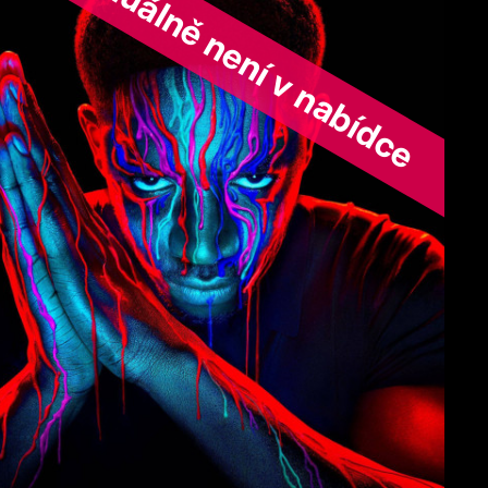
ořad aktuálně není v nabídce