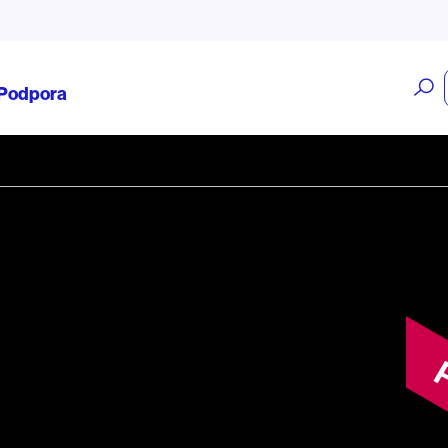
O
Podpora
v