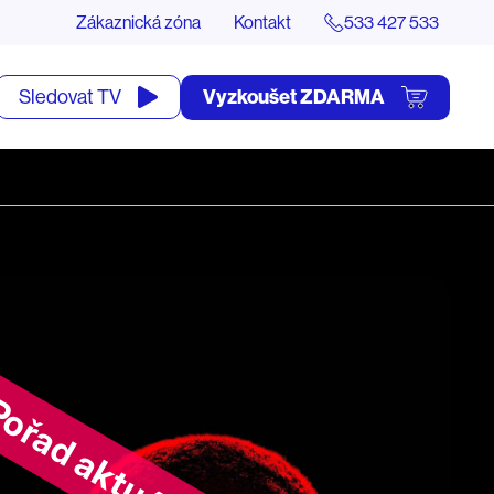
Zákaznická zóna
Kontakt
533 427 533
tevřít
Vyzkoušet ZDARMA
Sledovat TV
yhledávání