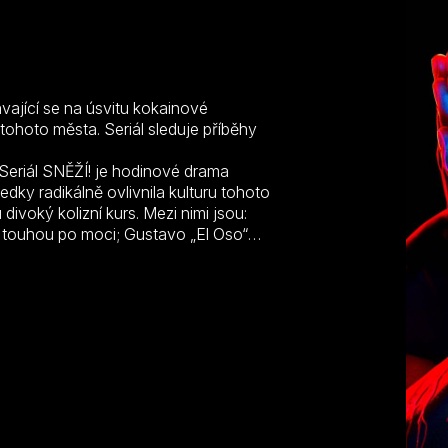
P
vající se na úsvitu kokainové
 tohoto města. Seriál sleduje příběhy
Seriál SNĚŽÍ! je hodinové drama
dky radikálně ovlivnila kulturu tohoto
divoký kolizní kurs. Mezi nimi jsou:
lý touhou po moci; Gustavo „El Oso“
rámci své zločinecké rodiny; Teddy
do špinavé operace s cílem financovat
anuevová, rozvážná dcera mexického
lin Saint se zaplete do kokainové hry.
 z Contras. Zápasník Gustavo „El