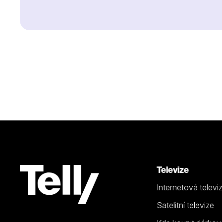
Televize
Internetová televi
Satelitní televize