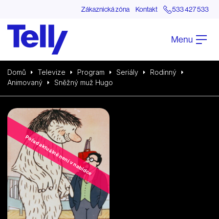
Zákaznická zóna
Kontakt
533 427 533
Menu
Domů
Televize
Program
Seriály
Rodinný
Animovaný
Sněžný muž Hugo
Pořad aktuálně není v nabídce