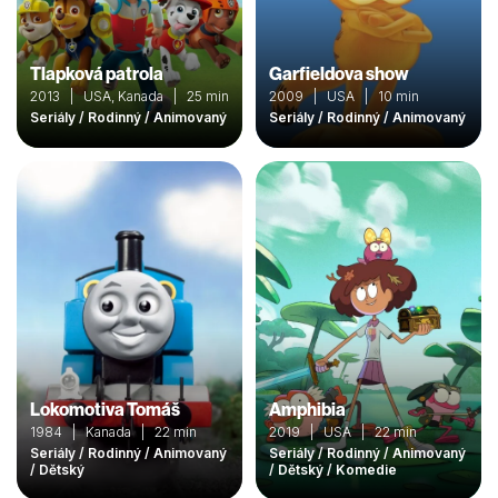
Tlapková patrola
Garfieldova show
2013 | USA, Kanada | 25 min
2009 | USA | 10 min
Seriály / Rodinný / Animovaný
Seriály / Rodinný / Animovaný
Lokomotiva Tomáš
Amphibia
1984 | Kanada | 22 min
2019 | USA | 22 min
Seriály / Rodinný / Animovaný
Seriály / Rodinný / Animovaný
/ Dětský
/ Dětský / Komedie