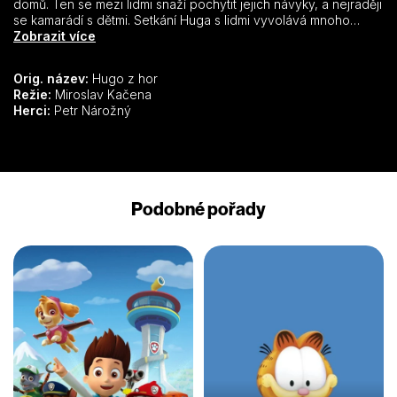
domů. Ten se mezi lidmi snaží pochytit jejich návyky, a nejraději
se kamarádí s dětmi. Setkání Huga s lidmi vyvolává mnoho
veselých příhod a zápletek, přesto by se ale Hugo zase rád
Zobrazit více
vrátil domů.
Orig. název:
Hugo z hor
Režie:
Miroslav Kačena
Herci:
Petr Nárožný
Podobné pořady