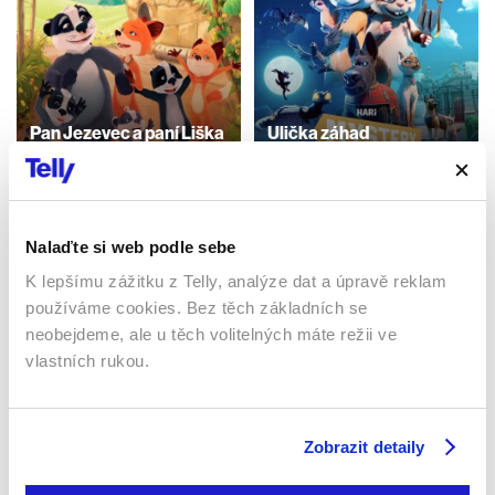
Pan Jezevec a paní Liška
Ulička záhad
2016 | Francie | 12 min
2023 | 29 min
Seriály / Rodinný / Animovaný
Seriály / Rodinný / Animovaný
Nalaďte si web podle sebe
Sledujte kdekoliv až na 6 zařízeních
K lepšímu zážitku z Telly, analýze dat a úpravě reklam
používáme cookies. Bez těch základních se
neobejdeme, ale u těch volitelných máte režii ve
Sledovat internetovou televizi jde odkudkoliv
po celé EU, a to až na 6 zařízeních.
vlastních rukou.
Zobrazit detaily