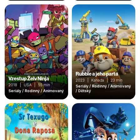
Rubble a jeho parta
Vzestup Želv Ninja
2023 | Kanada | 23 min
2018 | USA | 55 min
Seriály / Rodinný / Animovaný
Seriály / Rodinný / Animovaný
/ Dětský