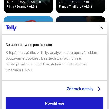
1986 | USA | 106 min
2021 | USA | 85 min
Filmy / Drama / Akční
Filmy / Thrillery / Akční
Nalaďte si web podle sebe
K lepšímu zážitku z Telly, analýze dat a úpravě reklam
používáme cookies. Bez těch základních se
neobejdeme, ale u těch volitelných máte režii ve
Miami Vice
vlastních rukou.
Na dostřel
2006 | USA, Německo |
1993 | USA | 105 min
134 min
Filmy / Thrillery / Krimi / Akční
Filmy / Thrillery / Akční
Zobrazit detaily
Povolit vše