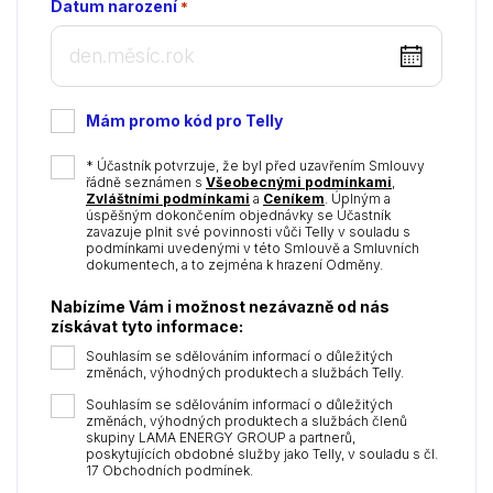
Datum narození
*
DD
dot
MM
Mám promo kód pro Telly
dot
YYYY
*
* Účastník potvrzuje, že byl před uzavřením Smlouvy
řádně seznámen s
Všeobecnými podmínkami
,
Zvláštními podmínkami
a
Ceníkem
. Úplným a
úspěšným dokončením objednávky se Účastník
zavazuje plnit své povinnosti vůči Telly v souladu s
podmínkami uvedenými v této Smlouvě a Smluvních
dokumentech, a to zejména k hrazení Odměny.
Nabízíme Vám i možnost nezávazně od nás
získávat tyto informace:
Souhlasím se sdělováním informací o důležitých
změnách, výhodných produktech a službách Telly.
Souhlasím se sdělováním informací o důležitých
změnách, výhodných produktech a službách členů
skupiny LAMA ENERGY GROUP a partnerů,
poskytujících obdobné služby jako Telly, v souladu s čl.
17 Obchodních podmínek.