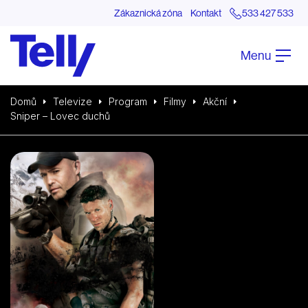
Zákaznická zóna
Kontakt
533 427 533
Menu
Domů
Televize
Program
Filmy
Akční
Sniper – Lovec duchů