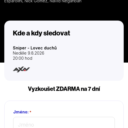
Esparolini, Nick Gomez, Navid Negahban
Kde a kdy sledovat
Sniper - Lovec duchů
Neděle 9.8.2026
20:00 hod
Vyzkoušet ZDARMA na 7 dní
Jméno:
*