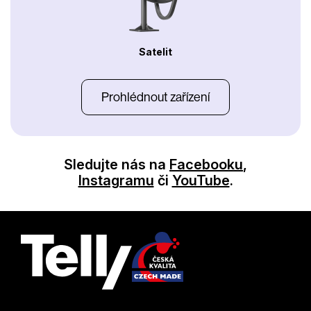
Satelit
Prohlédnout zařízení
Sledujte nás na
Facebooku
,
Instagramu
či
YouTube
.