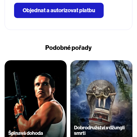
Objednat a autorizovat platbu
Podobné pořady
Dobrodružství v džungli
Špinavá dohoda
smrti