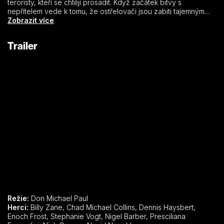
teroristy, kteří se chtějí prosadit. Když začátek bitvy s
nepřítelem vede k tomu, že ostřelovači jsou zabiti tajemným
střelcem, který znal jejich přesnou polohu, vzrůstá napětí kvůli
Zobrazit více
podezření z úniku informací.
Trailer
Režie:
Don Michael Paul
Herci:
Billy Zane, Chad Michael Collins, Dennis Haysbert,
Enoch Frost, Stephanie Vogt, Nigel Barber, Presciliana