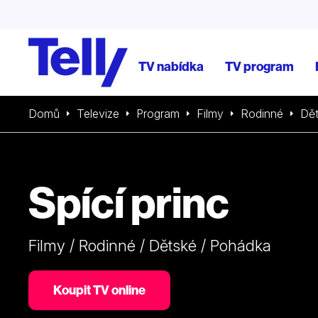
TV nabídka
TV program
Domů
Televize
Program
Filmy
Rodinné
Dě
Spící princ
Filmy / Rodinné / Dětské / Pohádka
Koupit TV online