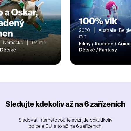
o a Oskar,
100% vlk
adený
men
2020 | Austrálie, Belg
min
| Německo | 94 min
Filmy / Rodinné / Anim
/ Dětské
Dětské / Fantasy
Sledujte kdekoliv až na 6 zařízeních
Sledovat internetovou televizi jde odkudkoliv
po celé EU, a to až na 6 zařízeních.