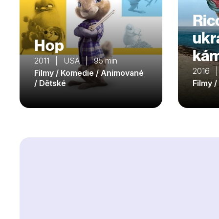
Ric
ukr
Hop
ká
2011 | USA | 95 min
2016 
Filmy / Komedie / Animované
/ Dětské
Filmy 