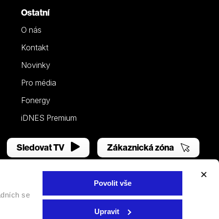
Ostatní
O nás
Kontakt
Novinky
Pro média
Fonergy
iDNES Premium
Sledovat TV
Zákaznická zóna
Povolit vše
adních se
Facebook
YouTube
Instagram
Upravit