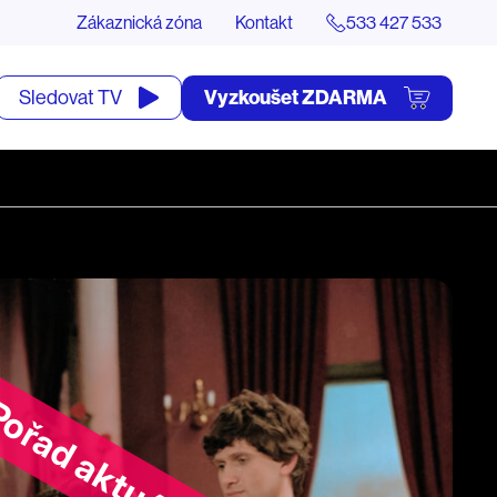
Zákaznická zóna
Kontakt
533 427 533
tevřít
Vyzkoušet ZDARMA
Sledovat TV
yhledávání