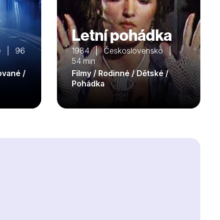
Letní pohádka
ie | 96
1984 | Československo |
54 min
ované /
Filmy / Rodinné / Dětské /
Pohádka