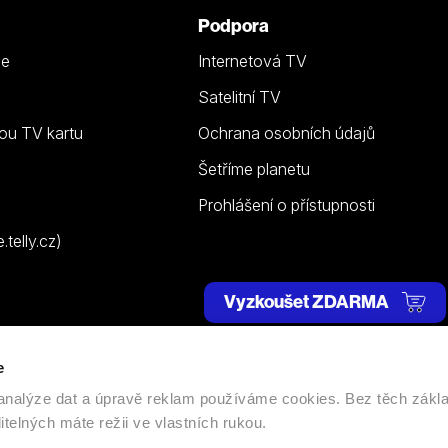
Podpora
ze
Internetová TV
Satelitní TV
ou TV kartu
Ochrana osobních údajů
Šetříme planetu
Prohlášení o přístupnosti
telly.cz)
Vyzkoušet ZDARMA
e
 | Všechna práva vyhrazena. |
Nastavení cookies
, analýze dat a úpravě reklam používáme cookies. Bez těch zákl
itelných máte režii ve vlastních rukou.