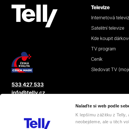
Televize
Internetová televi
Satelitní televize
Kde koupit dárkov
TV program
Ceník
Sledovat TV (moje.
533 427 533
info@telly.cz
Nalaďte si web podle seb
© 2026 |
Telly s.r.o.
, člen skupiny LAMA ENERGY GROUP
K lepšímu zážitku z Telly
neobejdeme, ale u těch vol