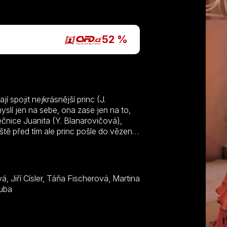
P
52 %
 spojit nejkrásnější princ (J.
yslí jen na sebe, ona zase jen na to,
ečnice Juanita (Y. Blanarovičová),
ště před tím ale princ pošle do vězení
bou z kamene místo ze zlata. Mudrcova
covu svobodu. Mudrc oživí sochu
Rostislav Kuba