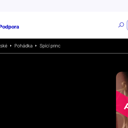
O
Podpora
v
tské
Pohádka
Spící princ