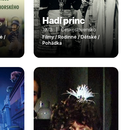
Hadí princ
ko |
1973 | Československo
é /
Filmy / Rodinné / Dětské /
Pohádka