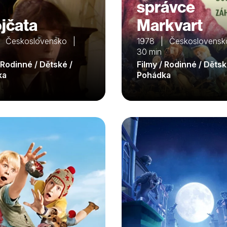
správce
jčata
Markvart
| Československo |
1978 | Českoslovens
30 min
 Rodinné / Dětské /
Filmy / Rodinné / Dětsk
ka
Pohádka