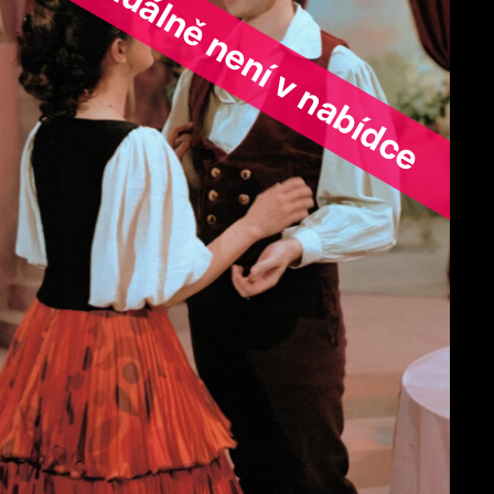
ořad aktuálně není v nabídce