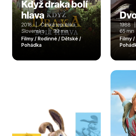
Když draka bolí
hlava
Dvo
2018 | Česká republika,
1988 
Slovensko | 99 min
65 min
Filmy / Rodinné / Dětské /
Filmy /
Pohádka
Pohád