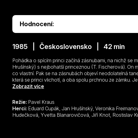
Hodnocení:
1985 | Československo | 42 min
Pohádka o spícím princi začíná zásnubami, na nichž se mají
Hrušínský) s nejbohatší princeznou (T. Fischerová). On m
co vlastní. Pak se na zásnubách objeví neodolatelná tan
která se princi vlichotí, a oba spolu prchnou ze zámku. Je
Mudrce (E. Cupák) za to, že vytvořil sochu s jeho podo
Zobrazit více
dcera (V. Freimanová) se rozhodne prince poprosit o ot
prince, aby za něj vládla. A ti dva se setkají…
Režie:
Pavel Kraus
Herci:
Eduard Cupák, Jan Hrušínský, Veronika Freimanová, Jiří Císler, Táňa Fischerová, Martina
Hudečková, Yvetta Blanarovičová, Jiří Knot, 