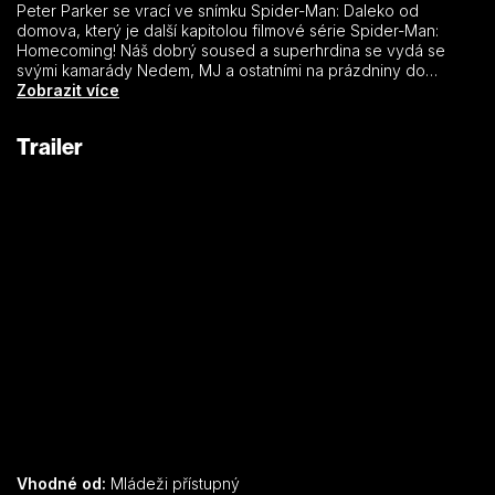
Peter Parker se vrací ve snímku Spider-Man: Daleko od
domova, který je další kapitolou filmové série Spider-Man:
Homecoming! Náš dobrý soused a superhrdina se vydá se
svými kamarády Nedem, MJ a ostatními na prázdniny do
Evropy. Petrův plán nechat na pár týdnů superhrdinství a užívat
Zobrazit více
si vezme brzy za své, neboť Spider-Manovi zkříží cestu agent
Nick Fury. Ten po Peterovi chce, aby mu pomohl vypátrat, proč
Trailer
na starý kontinent útočí obří elementálové.
Vhodné od:
Mládeži přístupný