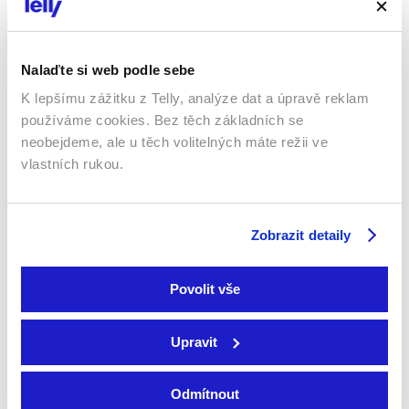
Nalaďte si web podle sebe
K lepšímu zážitku z Telly, analýze dat a úpravě reklam
používáme cookies. Bez těch základních se
neobejdeme, ale u těch volitelných máte režii ve
vlastních rukou.
Asterix a Obelix: Ríša
stredu
Zobrazit detaily
2023 | Francie, Belgie | 112
Zúčtování
min
2016 | USA | 128 min
Filmy / Dobrodružné /
Filmy / Drama / Akční
Rodinné / Komedie / Dětské
Povolit vše
Upravit
Sledujte kdekoliv až na 6 zařízeních
Odmítnout