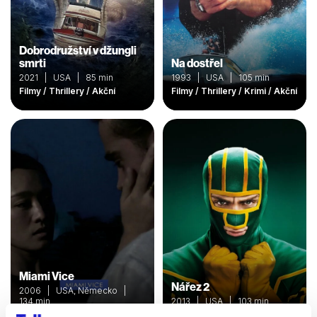
Dobrodružství v džungli
smrti
Na dostřel
2021 | USA | 85 min
1993 | USA | 105 min
Filmy / Thrillery / Akční
Filmy / Thrillery / Krimi / Akční
Miami Vice
Nářez 2
2006 | USA, Německo |
134 min
2013 | USA | 103 min
Filmy / Thrillery / Akční
Filmy / Komedie / Akční