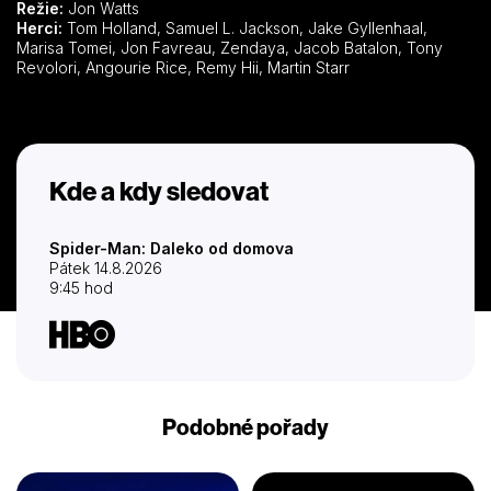
Režie:
Jon Watts
Herci:
Tom Holland, Samuel L. Jackson, Jake Gyllenhaal,
Marisa Tomei, Jon Favreau, Zendaya, Jacob Batalon, Tony
Revolori, Angourie Rice, Remy Hii, Martin Starr
Kde a kdy sledovat
Spider-Man: Daleko od domova
Pátek 14.8.2026
9:45 hod
Podobné pořady