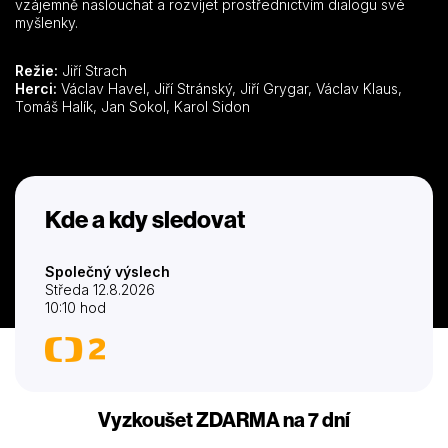
vzájemně naslouchat a rozvíjet prostřednictvím dialogu své
myšlenky.
Režie:
Jiří Strach
Herci:
Václav Havel, Jiří Stránský, Jiří Grygar, Václav Klaus,
Tomáš Halík, Jan Sokol, Karol Sidon
Kde a kdy sledovat
Společný výslech
Středa 12.8.2026
10:10 hod
Vyzkoušet ZDARMA na 7 dní