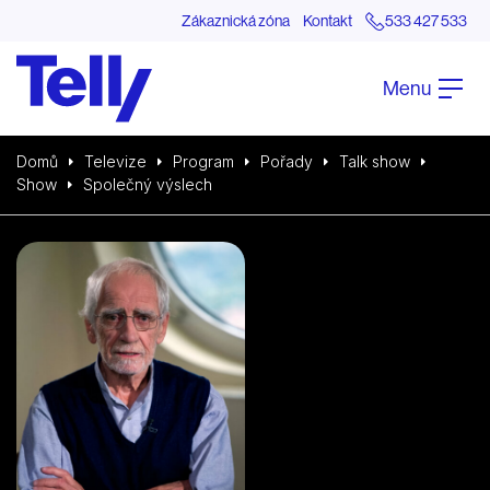
Zákaznická zóna
Kontakt
533 427 533
Menu
Domů
Televize
Program
Pořady
Talk show
Show
Společný výslech