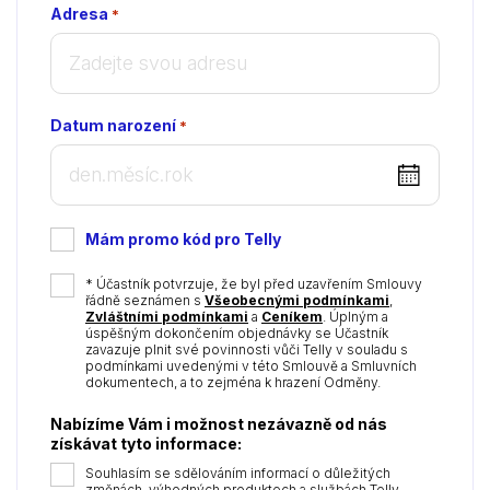
Adresa
*
Datum narození
*
DD
dot
MM
Mám promo kód pro Telly
dot
YYYY
*
* Účastník potvrzuje, že byl před uzavřením Smlouvy
řádně seznámen s
Všeobecnými podmínkami
,
Zvláštními podmínkami
a
Ceníkem
. Úplným a
úspěšným dokončením objednávky se Účastník
zavazuje plnit své povinnosti vůči Telly v souladu s
podmínkami uvedenými v této Smlouvě a Smluvních
dokumentech, a to zejména k hrazení Odměny.
Nabízíme Vám i možnost nezávazně od nás
získávat tyto informace:
Souhlasím se sdělováním informací o důležitých
změnách, výhodných produktech a službách Telly.