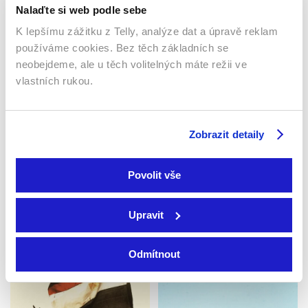
Publicistický / Pořady / Show
Pořady / Show
Nalaďte si web podle sebe
K lepšímu zážitku z Telly, analýze dat a úpravě reklam
používáme cookies. Bez těch základních se
neobejdeme, ale u těch volitelných máte režii ve
vlastních rukou.
Zobrazit detaily
Povolit vše
Safari
Aj múdry schybí
2007 | Česká republika | 26
1998 | Slovensko | 40 min
min
Upravit
Pořady / Show
Pořady / Talk show / Show
Odmítnout