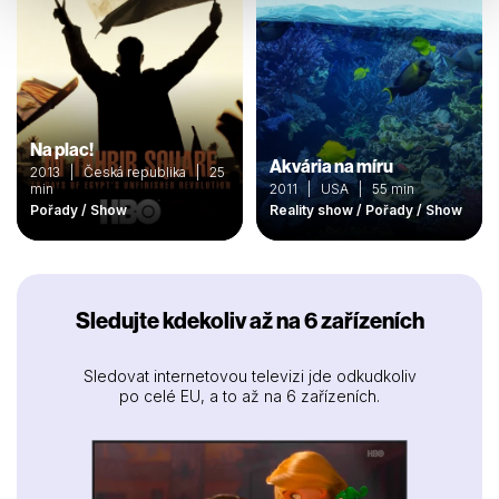
Na plac!
Akvária na míru
2013 | Česká republika | 25
min
2011 | USA | 55 min
Pořady / Show
Reality show / Pořady / Show
Sledujte kdekoliv až na 6 zařízeních
Sledovat internetovou televizi jde odkudkoliv
po celé EU, a to až na 6 zařízeních.