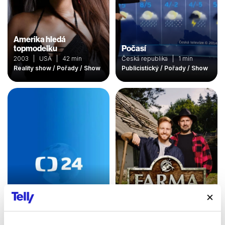
Amerika hledá
topmodelku
Počasí
2003 | USA | 42 min
Česká republika | 1 min
Reality show / Pořady / Show
Publicistický / Pořady / Show
Farma Česko
Studio ČT24
2025 | Česká republika | 60
2010 | Česká republika |
min
150 min
Reality show / Soutěžní /