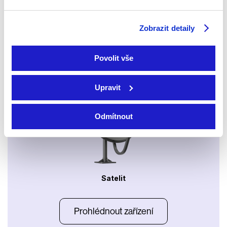
Xbox app
Zobrazit detaily
Povolit vše
Apple TV aplikace
Set-top boxy Arris
Upravit
Odmítnout
Satelit
Prohlédnout zařízení