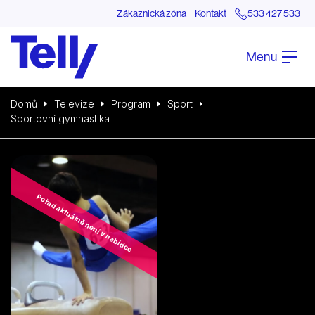
Zákaznická zóna
Kontakt
533 427 533
Menu
Domů
Televize
Program
Sport
Sportovní gymnastika
Pořad aktuálně není v nabídce