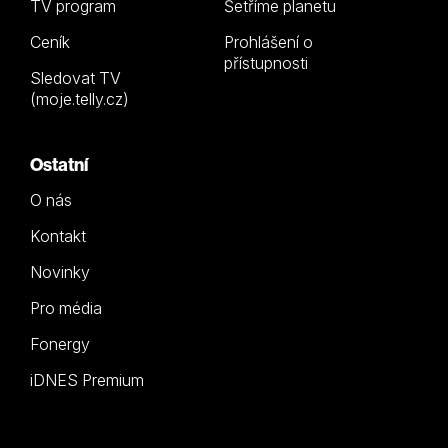
TV program
Šetříme planetu
Ceník
Prohlášení o
přístupnosti
Sledovat TV
(moje.telly.cz)
Ostatní
O nás
Kontakt
Novinky
Pro média
Fonergy
iDNES Premium