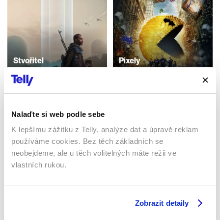
Stvořitel
Pixely
2023 | Kanada | 134 min
2015 | USA | 106 min
Filmy / Sci-fi / Dobrodružné /
Filmy / Sci-fi / Dobrodružné /
Akční
Fantasy
Nalaďte si web podle sebe
K lepšímu zážitku z Telly, analýze dat a úpravě reklam
Sledujte kdekoliv až na 6 zařízeních
používáme cookies. Bez těch základních se
neobejdeme, ale u těch volitelných máte režii ve
Sledovat internetovou televizi jde odkudkoliv
vlastních rukou.
po celé EU, a to až na 6 zařízeních.
Zobrazit detaily