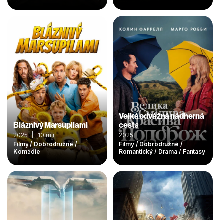
Velká odvážná nádherná
Bláznivý Marsupilami
cesta
2025 | 10 min
2025
Filmy / Dobrodružné /
Filmy / Dobrodružné /
Komedie
Romantický / Drama / Fantasy