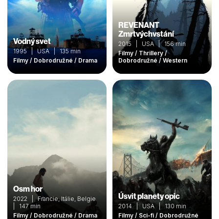
REVENANT
Zmrtvýchvstání
Vodný svet
2015 | USA | 156 min
1995 | USA | 135 min
Filmy / Thrillery /
Filmy / Dobrodružné / Drama
Dobrodružné / Western
Osm hor
Úsvit planety opic
2022 | Francie, Itálie, Belgie
| 147 min
2014 | USA | 130 min
Filmy / Dobrodružné / Drama
Filmy / Sci-fi / Dobrodružné