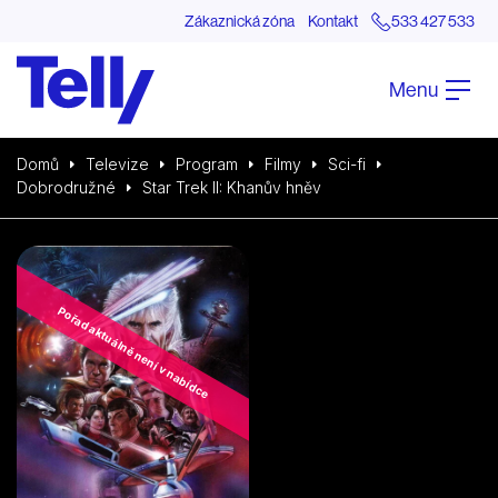
Zákaznická zóna
Kontakt
533 427 533
Menu
Domů
Televize
Program
Filmy
Sci-fi
Dobrodružné
Star Trek II: Khanův hněv
Pořad aktuálně není v nabídce