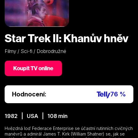
Star Trek II: Khanův hněv
Filmy / Sci-fi / Dobrodružné
Koupit TV online
Hodnocení:
76 %
1982 | USA | 108 min
Hvězdná loď Federace Enterprise se účastní rutinních cvičných
manévrů a admirál James T. Kirk (William Shatner) se, jak se