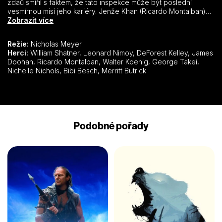
zdáů smířil s faktem, že tato inspekce může být poslední
vesmírnou misí jeho kariéry. Jenže Khan (Ricardo Montalban)
se vrátil. Geneticky upravený „nadčlověk“ s megalomanskými
Zobrazit více
sklony byl po porážce v eugenických válkách vyhnán na
opuštěnou planetu Ceti Alpha 5. Přísahal pomstu kapitánu
Režie:
Nicholas Meyer
Kirkovi, kterého obviňuje ze svého vyhnanství i ze synovy
Herci:
William Shatner, Leonard Nimoy, DeForest Kelley, James
smrti. Když se mu po letech naskytne možnost uprchnout,
Doohan, Ricardo Montalban, Walter Koenig, George Takei,
neváhá. S pomocí cizopasného tvora ovládajícího mysl získává
Nichelle Nichols, Bibi Besch, Merritt Butrick
brzy kontrolu nad celou lodí Reliant. Teď už Khanovi zbývá
pouze jediná věc: přilákat Kirka a zabít ho. Jako nástroj své
pomsty se chystá použít zbraň vpravdě ničivou – střelu
„Genesis“.
Podobné pořady