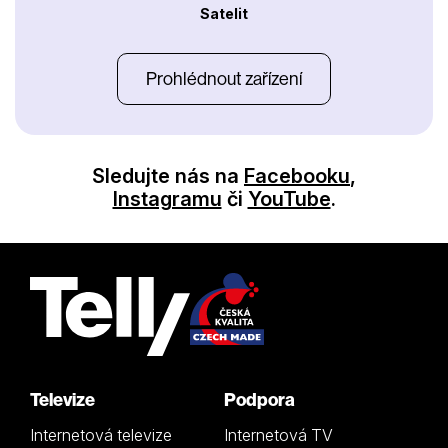
Satelit
Prohlédnout zařízení
Sledujte nás na
Facebooku
,
Instagramu
či
YouTube
.
Televize
Podpora
Internetová televize
Internetová TV