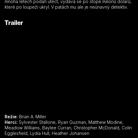
mnoha letech podaří utéct, vydává se po stopě milionů dolarů,
které po loupeži ukryl. V patách mu ale je neúnavný detektiv.
Trailer
Režie:
Brian A. Miller
Herci:
Sylvester Stallone, Ryan Guzman, Matthew Modine,
Meadow Williams, Baylee Curran, Christopher McDonald, Colin
Egglesfield, Lydia Hull, Heather Johansen