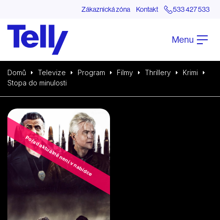
Zákaznická zóna
Kontakt
533 427 533
Menu
Domů
Televize
Program
Filmy
Thrillery
Krimi
Stopa do minulosti
Pořad aktuálně není v nabídce