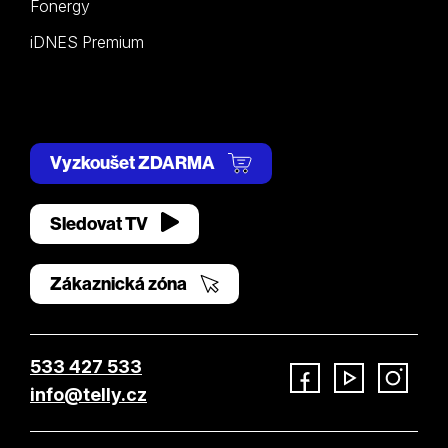
Fonergy
iDNES Premium
Vyzkoušet ZDARMA
Sledovat TV
Zákaznická zóna
533 427 533
info@telly.cz
Facebook
YouTube
Instagram