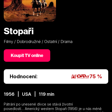
Stopaři
Filmy / Dobrodružné / Ostatní / Drama
Koupit TV online
Hodnocení:
75 %
1956 | USA | 119 min
Pátrání po unesené dívce se stává životní
posedlostí… Americký western Stopaři (1956) je u nás méně