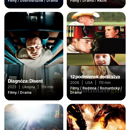
Filmy / Dobrodružné / Drama
Filmy / Drama / Akční
12 podmienok dedičstva
Diagnóza: Disent
2006 | USA | 113 min
2023 | Ukrajina | 119 min
Filmy / Rodinné / Romantický /
Filmy / Drama
Drama