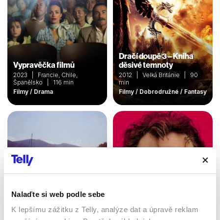
Dračí doupě 3 – Kniha
Vypravěčka filmů
děsivé temnoty
2023 | Francie, Chile,
2012 | Velká Británie | 90
Španělsko | 116 min
min
Filmy / Drama
Filmy / Dobrodružné / Fantasy
Nalaďte si web podle sebe
K lepšímu zážitku z Telly, analýze dat a úpravě reklam