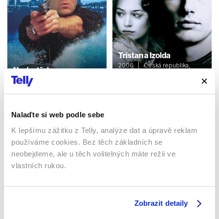
Tristan a Izolda
2006 | Česká republika,
Na dostřel
Velká Británie, USA, Německo
1993 | USA | 105 min
| 125 min
Filmy / Thrillery / Krimi / Akční
Filmy / Romantický / Drama
Nalaďte si web podle sebe
K lepšímu zážitku z Telly, analýze dat a úpravě reklam
Sledujte kdekoliv až na 6 zařízeních
používáme cookies. Bez těch základních se
neobejdeme, ale u těch volitelných máte režii ve
Sledovat internetovou televizi jde odkudkoliv
vlastních rukou.
po celé EU, a to až na 6 zařízeních.
Zobrazit detaily