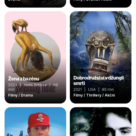
Dobrodružství v džungli
Žena z bazénu
smrti
2024 | Velká Británie | 99
min
2021 | USA | 85 min
Filmy / Drama
Filmy / Thrillery / Akční