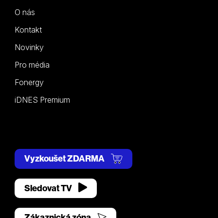
O nás
Kontakt
Novinky
Pro média
Fonergy
iDNES Premium
Vyzkoušet ZDARMA
Sledovat TV
Zákaznická zóna