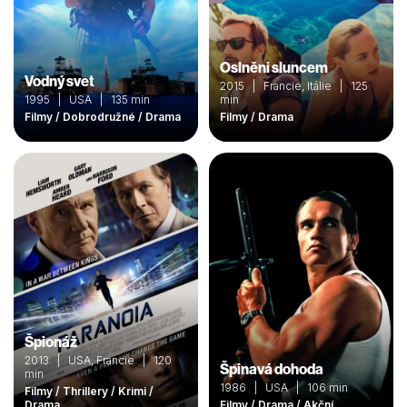
Oslněni sluncem
Vodný svet
2015 | Francie, Itálie | 125
1995 | USA | 135 min
min
Filmy / Dobrodružné / Drama
Filmy / Drama
Špionáž
2013 | USA, Francie | 120
Špinavá dohoda
min
1986 | USA | 106 min
Filmy / Thrillery / Krimi /
Drama
Filmy / Drama / Akční