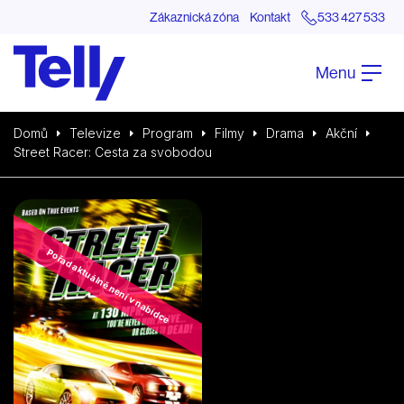
Zákaznická zóna
Kontakt
533 427 533
Menu
Domů
Televize
Program
Filmy
Drama
Akční
Street Racer: Cesta za svobodou
Pořad aktuálně není v nabídce