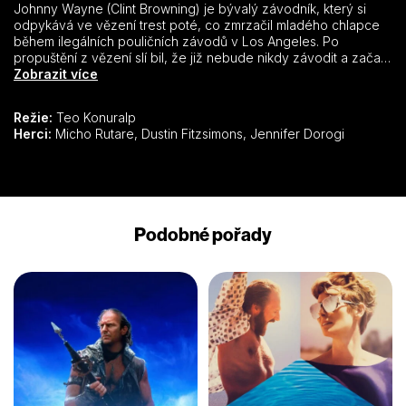
Johnny Wayne (Clint Browning) je bývalý závodník, který si
odpykává ve vězení trest poté, co zmrzačil mladého chlapce
během ilegálních pouličních závodů v Los Angeles. Po
propuštění z vězení slí bil, že již nebude nikdy závodit a začal
pracovat na vrakovišti se svým přítelem z dětství Travisem
Zobrazit více
(Jack Goldenberg). Wayneho probační úředník si ale myslí, že
je Wayne vydírán, aby se opět ilegálních závodů účastnil… Film
Režie:
Teo Konuralp
je založen na skutečném příběhu.
Herci:
Micho Rutare, Dustin Fitzsimons, Jennifer Dorogi
Podobné pořady