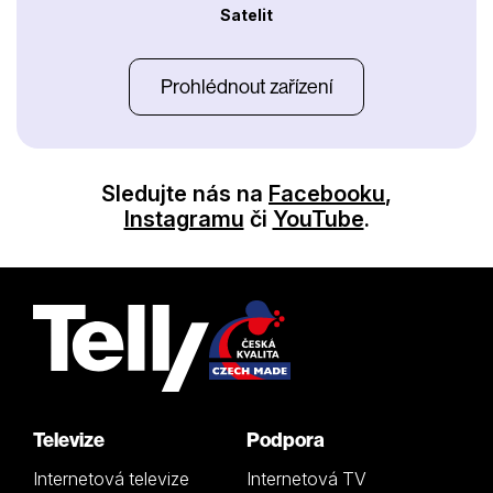
Satelit
Prohlédnout zařízení
Sledujte nás na
Facebooku
,
Instagramu
či
YouTube
.
Televize
Podpora
Internetová televize
Internetová TV