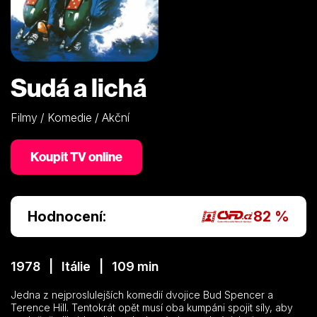
Sudá a lichá
Filmy / Komedie / Akční
Koupit TV online
Hodnocení:
82 %
1978 | Itálie | 109 min
Jedna z nejproslulejších komedií dvojice Bud Spencer a
Terence Hill. Tentokrát opět musí oba kumpáni spojit síly, aby