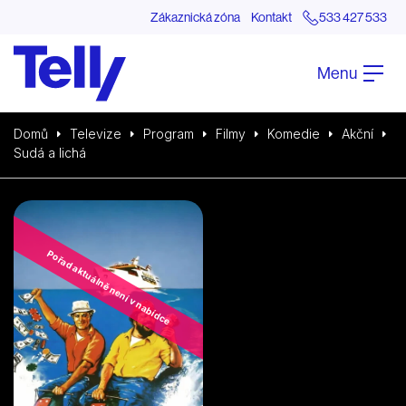
Zákaznická zóna
Kontakt
533 427 533
Menu
Domů
Televize
Program
Filmy
Komedie
Akční
Sudá a lichá
Pořad aktuálně není v nabídce