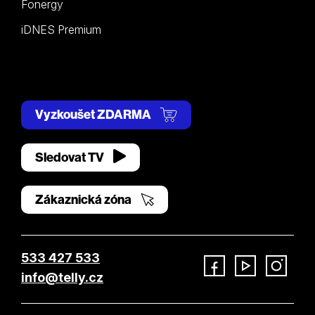
Fonergy
iDNES Premium
Vyzkoušet ZDARMA
Sledovat TV
Zákaznická zóna
533 427 533
info@telly.cz
Facebook
YouTube
Instagram