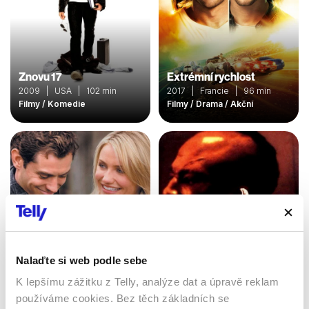
Znovu 17
Extrémní rychlost
2009 | USA | 102 min
2017 | Francie | 96 min
Filmy / Komedie
Filmy / Drama / Akční
Nalaďte si web podle sebe
K lepšímu zážitku z Telly, analýze dat a úpravě reklam
Kickboxer 4: Agresor
Prázdniny
používáme cookies. Bez těch základních se
1994 | USA | 90 min