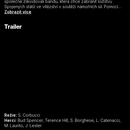
společně zlikvidovali bandu, která chce zabránit loďstvu
Spojených států ve vítězství v soutěži námořních sil. Pomocí
různých sázek, her a soutěží se oba dostanou až do
Zobrazit více
samotného hlavního stanu zločineckého gangu. Film je plný
divokých honiček na souši i na moři, nekonečných rvaček a
Trailer
hráčských fint.
Režie:
S. Corbucci
Herci:
Bud Spencer, Terence Hill, S. Borghese, L. Catenacci,
M. Laurito, J. Lester