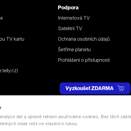
Podpora
ze
Internetová TV
Satelitní TV
ou TV kartu
Ochrana osobních údajů
Šetříme planetu
Prohlášení o přístupnosti
telly.cz)
Vyzkoušet ZDARMA
e
 | Všechna práva vyhrazena. |
Nastavení cookies
, analýze dat a úpravě reklam používáme cookies. Bez těch zákl
itelných máte režii ve vlastních rukou.