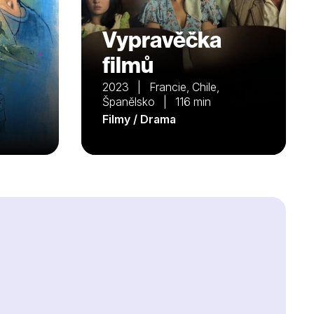
Vypravěčka
filmů
2023 | Francie, Chile,
Španělsko | 116 min
Filmy / Drama