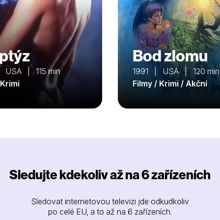
iptýz
Bod zlomu
 USA | 115 min
1991 | USA | 120 min
 Krimi
Filmy / Krimi / Akční
Sledujte kdekoliv až na 6 zařízeních
Sledovat internetovou televizi jde odkudkoliv
po celé EU, a to až na 6 zařízeních.