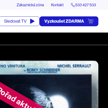
Zákaznická zóna
Kontakt
533 427 533
tevřít
Vyzkoušet ZDARMA
Sledovat TV
yhledávání