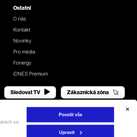
Ostatní
O nás
Kontakt
Novinky
Pro média
Fonergy
iDNES Premium
Sledovat TV
Zákaznická zóna
Povolit vše
adních se
Facebook
YouTube
Instagram
Upravit