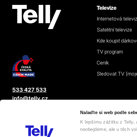
Televize
Internetová televi
Satelitní televize
Kde koupit dárkov
TV program
Ceník
Sledovat TV (moje.
533 427 533
info@telly.cz
Nalaďte si web podle seb
© 2026 |
Telly s.r.o.
, člen skupiny LAMA ENERGY GROUP
K lepšímu zážitku z Telly
neobejdeme, ale u těch vol