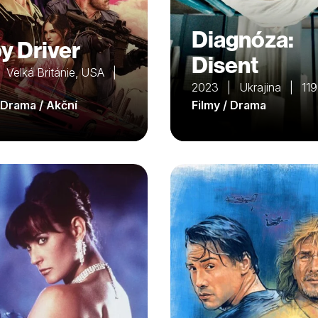
Diagnóza:
y Driver
Disent
 Velká Británie, USA |
2023 | Ukrajina | 119
/ Drama / Akční
Filmy / Drama