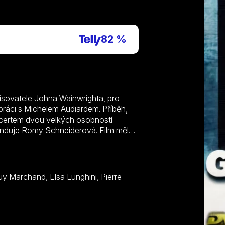
P
82 %
pisovatele Johna Wainwrighta, pro
upráci s Michelem Audiardem. Příběh,
ncertem dvou velkých osobností
ekunduje Romy Schneiderová. Film měl
minoval udílení cen francouzských