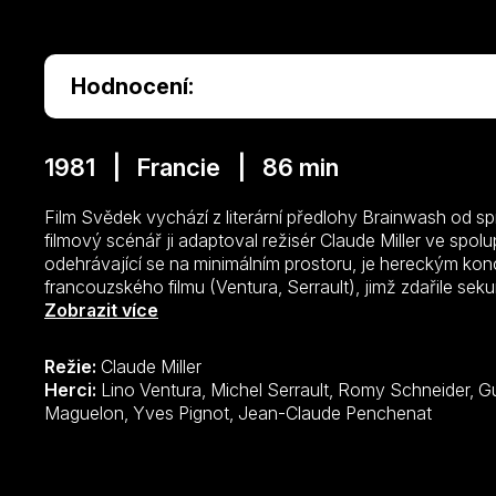
Hodnocení:
1981 | Francie | 86 min
Film Svědek vychází z literární předlohy Brainwash od s
filmový scénář ji adaptoval režisér Claude Miller ve spol
odehrávající se na minimálním prostoru, je hereckým ko
francouzského filmu (Ventura, Serrault), jimž zdařile s
ve Francii premiéru v září 1981 a v následujícím roce do
Zobrazit více
Césarů.
Režie:
Claude Miller
Herci:
Lino Ventura, Michel Serrault, Romy Schneider, Guy Marchand, Elsa Lunghini, Pierre
Maguelon, Yves Pignot, Jean-Claude Penchenat