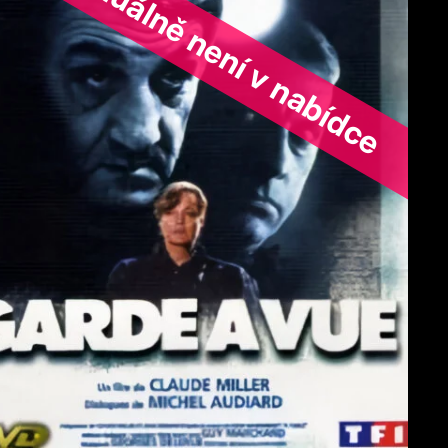
ořad aktuálně není v nabídce