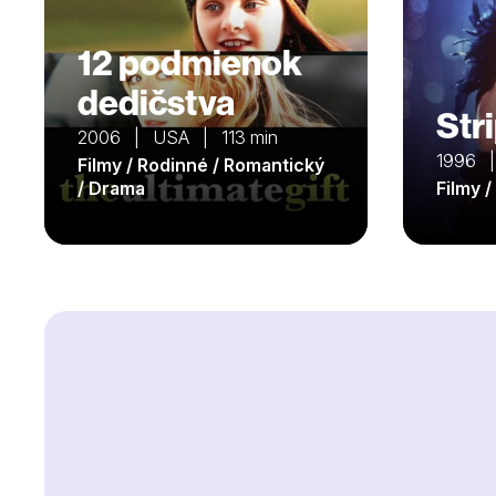
12 podmienok
dedičstva
Str
2006 | USA | 113 min
1996 |
Filmy / Rodinné / Romantický
/ Drama
Filmy /