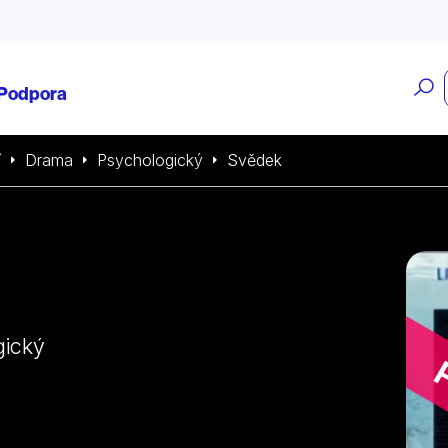
O
Podpora
v
í
Drama
Psychologický
Svědek
gický