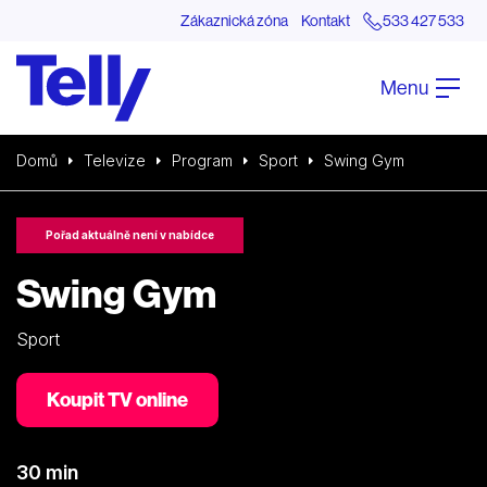
Zákaznická zóna
Kontakt
533 427 533
Menu
Domů
Televize
Program
Sport
Swing Gym
Pořad aktuálně není v nabídce
Swing Gym
Sport
Koupit TV online
30 min