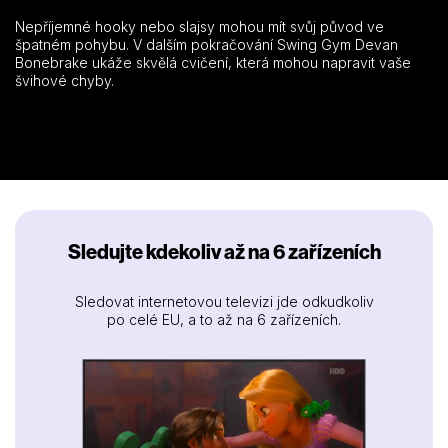
Nepříjemné hooky nebo slajsy mohou mít svůj původ ve
špatném pohybu. V dalším pokračování Swing Gym Devan
Bonebrake ukáže skvělá cvičení, která mohou napravit vaše
švihové chyby.
Sledujte kdekoliv až na 6 zařízeních
Sledovat internetovou televizi jde odkudkoliv
po celé EU, a to až na 6 zařízeních.