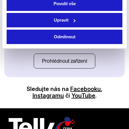
Povolit vše
Upravit
Odmítnout
Satelit
Prohlédnout zařízení
Sledujte nás na
Facebooku
,
Instagramu
či
YouTube
.