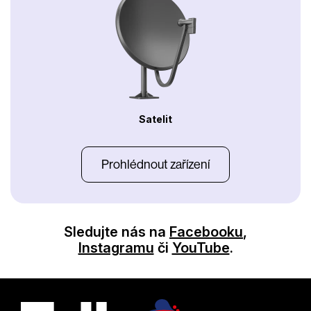
Satelit
Prohlédnout zařízení
Sledujte nás na
Facebooku
,
Instagramu
či
YouTube
.