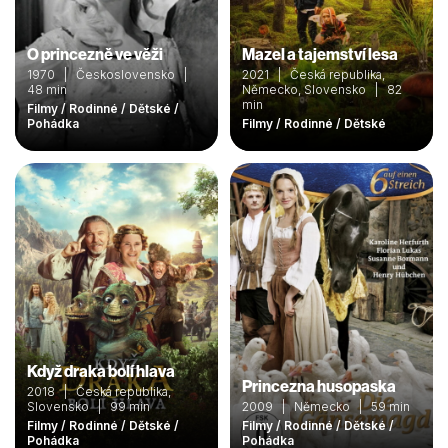
O princezně ve věži
Mazel a tajemství lesa
1970 | Československo |
2021 | Česká republika,
48 min
Německo, Slovensko | 82
min
Filmy / Rodinné / Dětské /
Pohádka
Filmy / Rodinné / Dětské
Když draka bolí hlava
Princezna husopaska
2018 | Česká republika,
Slovensko | 99 min
2009 | Německo | 59 min
Filmy / Rodinné / Dětské /
Filmy / Rodinné / Dětské /
Pohádka
Pohádka