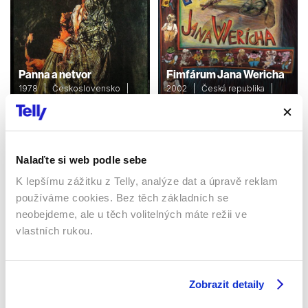
Panna a netvor
Fimfárum Jana Wericha
1978 | Československo |
2002 | Česká republika |
88 min
100 min
Filmy / Rodinné / Dětské /
Filmy / Rodinné / Dětské /
Pohádka
Pohádka
Nalaďte si web podle sebe
K lepšímu zážitku z Telly, analýze dat a úpravě reklam
Sledujte kdekoliv až na 6 zařízeních
používáme cookies. Bez těch základních se
neobejdeme, ale u těch volitelných máte režii ve
Sledovat internetovou televizi jde odkudkoliv
vlastních rukou.
po celé EU, a to až na 6 zařízeních.
Zobrazit detaily