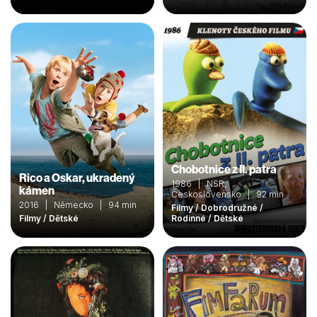
Chobotnice z II. patra
Rico a Oskar, ukradený
1986 | NSR,
kámen
Československo | 92 min
2016 | Německo | 94 min
Filmy / Dobrodružné /
Filmy / Dětské
Rodinné / Dětské