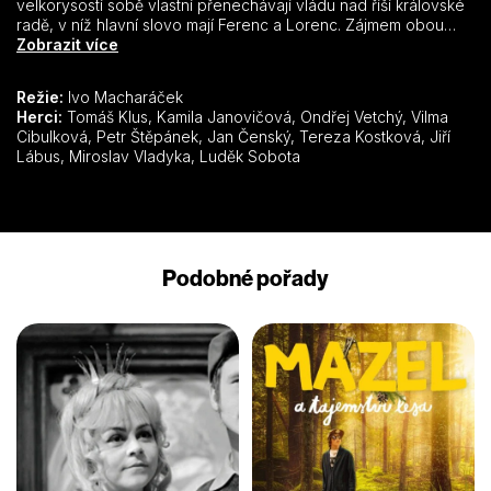
velkorysostí sobě vlastní přenechávají vládu nad říší královské
radě, v níž hlavní slovo mají Ferenc a Lorenc. Zájmem obou
vypečených rádců je vypisovat čím dál tím častěji nové daně a
Zobrazit více
jejich prostřednictvím získávat stále větší příjmy do vlastní
kapsy. Jediný, kdo je schopen jakž takž ochránit práva lidí, je
Režie:
Ivo Macharáček
loupežník Karaba, který přepadá výběrčí královských daní a
Herci:
Tomáš Klus, Kamila Janovičová, Ondřej Vetchý, Vilma
nespravedlivě vybrané peníze rozdává původním majitelům.
Cibulková, Petr Štěpánek, Jan Čenský, Tereza Kostková, Jiří
Královským manželům se narodí syn Jakub a ve stejný čas
Lábus, Miroslav Vladyka, Luděk Sobota
přijde na svět v Karabově rodině dcera Anička. Karaba v tu
chvíli uloží své loupežnické „nádobíčko“ včetně staré bambitky
hluboko na dno velké truhly a vrátí se k hrnčířskému řemeslu…
Podobné pořady