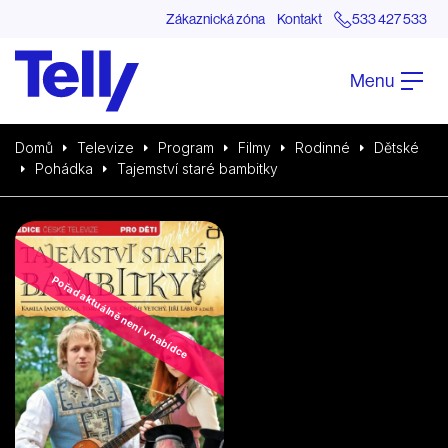
Zákaznická zóna
Kontakt
533 427 533
Menu
Domů
Televize
Program
Filmy
Rodinné
Dětské
Pohádka
Tajemství staré bambitky
Pořad aktuálně není v nabídce