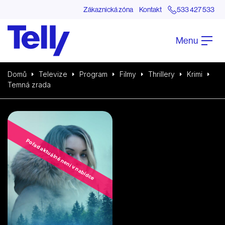
Zákaznická zóna
Kontakt
533 427 533
Menu
Domů
Televize
Program
Filmy
Thrillery
Krimi
Temná zrada
Pořad aktuálně není v nabídce