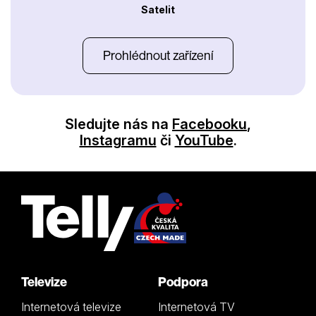
Satelit
Prohlédnout zařízení
Sledujte nás na
Facebooku
,
Instagramu
či
YouTube
.
Televize
Podpora
Internetová televize
Internetová TV