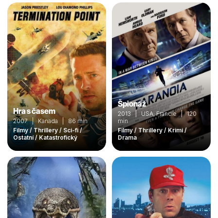
Špionáž
Hra s časem
2013 | USA, Francie | 120
2007 | Kanada | 86 min
min
Filmy / Thrillery / Sci-fi /
Filmy / Thrillery / Krimi /
Ostatní / Katastrofický
Drama