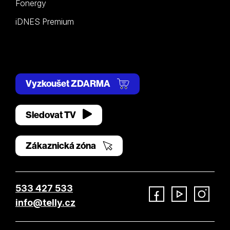
Fonergy
iDNES Premium
Vyzkoušet ZDARMA
Sledovat TV
Zákaznická zóna
533 427 533
info@telly.cz
Facebook
YouTube
Instagram