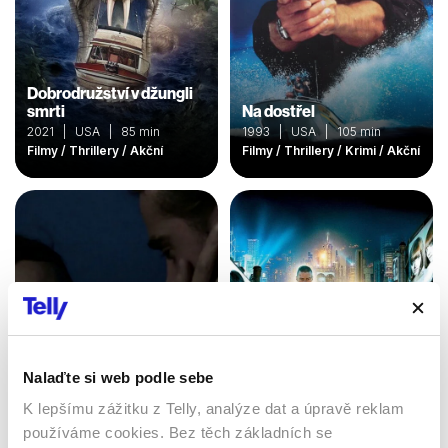
Dobrodružství v džungli
smrti
Na dostřel
2021 | USA | 85 min
1993 | USA | 105 min
Filmy / Thrillery / Akční
Filmy / Thrillery / Krimi / Akční
Nalaďte si web podle sebe
K lepšímu zážitku z Telly, analýze dat a úpravě reklam
Miami Vice
Vyměřený čas
používáme cookies. Bez těch základních se
2006 | USA, Německo |