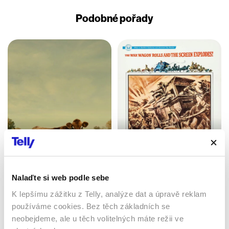
Podobné pořady
První kráva
Válečný vůz
2020 | USA | 122 min
1967 | USA | 101 min
Nalaďte si web podle sebe
Filmy / Drama / Western
Filmy / Western
K lepšímu zážitku z Telly, analýze dat a úpravě reklam
používáme cookies. Bez těch základních se
neobejdeme, ale u těch volitelných máte režii ve