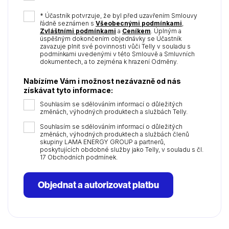
dot
YYYY
*
* Účastník potvrzuje, že byl před uzavřením Smlouvy
řádně seznámen s
Všeobecnými podmínkami
,
Zvláštními podmínkami
a
Ceníkem
. Úplným a
úspěšným dokončením objednávky se Účastník
zavazuje plnit své povinnosti vůči Telly v souladu s
podmínkami uvedenými v této Smlouvě a Smluvních
dokumentech, a to zejména k hrazení Odměny.
Nabízíme Vám i možnost nezávazně od nás
získávat tyto informace:
Souhlasím se sdělováním informací o důležitých
změnách, výhodných produktech a službách Telly.
Souhlasím se sdělováním informací o důležitých
změnách, výhodných produktech a službách členů
skupiny LAMA ENERGY GROUP a partnerů,
poskytujících obdobné služby jako Telly, v souladu s čl.
17 Obchodních podmínek.
Objednat a autorizovat platbu