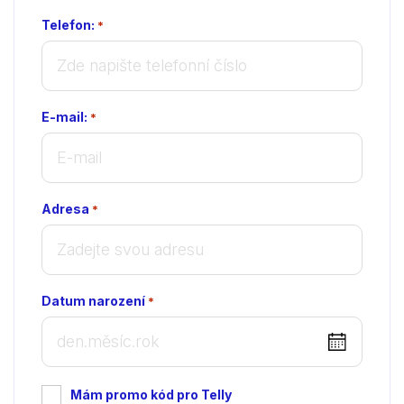
Telefon:
*
E-mail:
*
Adresa
*
Datum narození
*
DD
dot
MM
Mám promo kód pro Telly