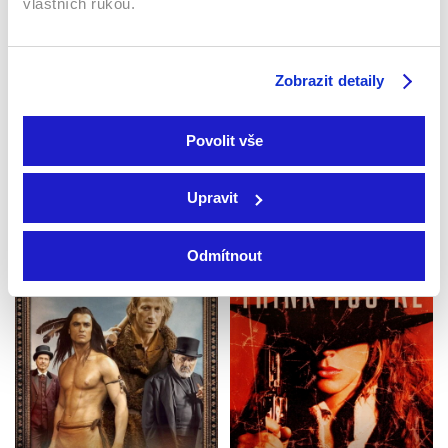
vlastních rukou.
Zobrazit detaily
Povolit vše
REVENANT
Zmrtvýchvstání
Tulák z širých plání
2015 | USA | 156 min
1973 | USA | 105 min
Upravit
Filmy / Thrillery /
Filmy / Dobrodružné /
Dobrodružné / Western
Western
Odmítnout