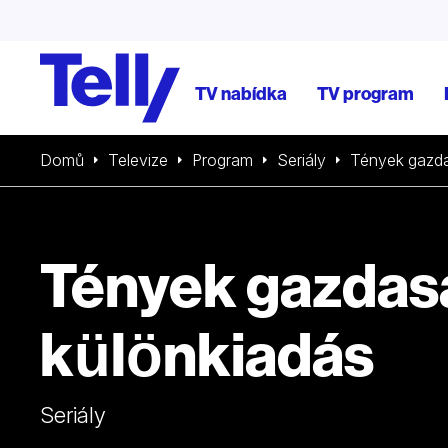
TV nabídka
TV program
Domů
Televize
Program
Seriály
Tények gazda
Tények gazdas
különkiadás
Seriály