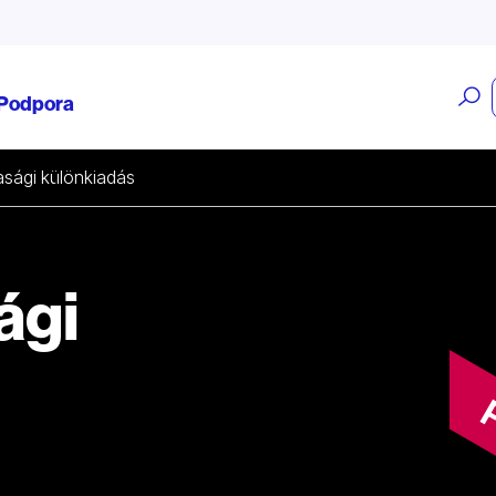
O
Podpora
v
sági különkiadás
ági