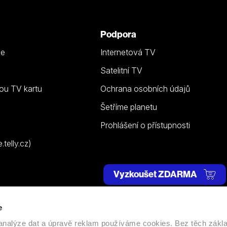
Podpora
ze
Internetová TV
Satelitní TV
ou TV kartu
Ochrana osobních údajů
Šetříme planetu
Prohlášení o přístupnosti
telly.cz)
Vyzkoušet ZDARMA
e
 | Všechna práva vyhrazena. |
Nastavení cookies
, analýze dat a úpravě reklam používáme cookies. Bez těch zákl