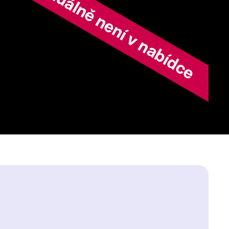
ořad aktuálně není v nabídce