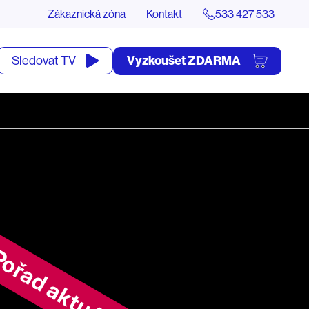
Zákaznická zóna
Kontakt
533 427 533
tevřít
Vyzkoušet ZDARMA
Sledovat TV
yhledávání