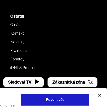
Ostatní
O nás
Kontakt
Novinky
Pro média
Fonergy
iDNES Premium
Sledovat TV
Zákaznická zóna
Povolit vše
adních se