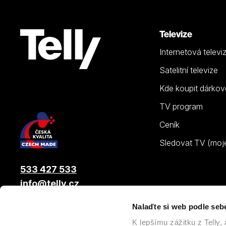
Televize
Internetová televi
Satelitní televize
Kde koupit dárkov
TV program
Ceník
Sledovat TV (moje.
533 427 533
info@telly.cz
Nalaďte si web podle seb
© 2026 |
Telly s.r.o.
, člen skupiny LAMA ENERGY GROUP
K lepšímu zážitku z Telly