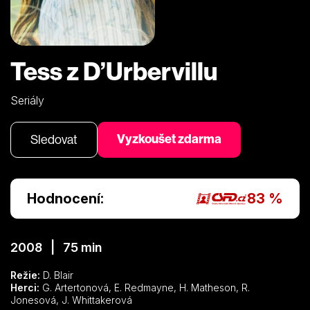
Tess z D’Urbervillu
Seriály
Vyzkoušet zdarma
Sledovat
Hodnocení:
83 %
2008 | 75 min
Režie:
D. Blair
Herci:
G. Artertonová, E. Redmayne, H. Matheson, R.
Jonesová, J. Whittakerová