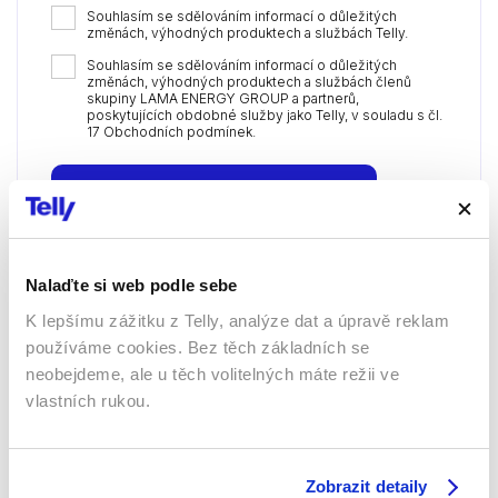
Souhlasím se sdělováním informací o důležitých
změnách, výhodných produktech a službách Telly.
Souhlasím se sdělováním informací o důležitých
změnách, výhodných produktech a službách členů
skupiny LAMA ENERGY GROUP a partnerů,
poskytujících obdobné služby jako Telly, v souladu s čl.
17 Obchodních podmínek.
Objednat a autorizovat platbu
Nalaďte si web podle sebe
K lepšímu zážitku z Telly, analýze dat a úpravě reklam
používáme cookies. Bez těch základních se
Sledujte kdekoliv až na 6 zařízeních
neobejdeme, ale u těch volitelných máte režii ve
vlastních rukou.
Sledovat internetovou televizi jde odkudkoliv
po celé EU, a to až na 6 zařízeních.
Zobrazit detaily