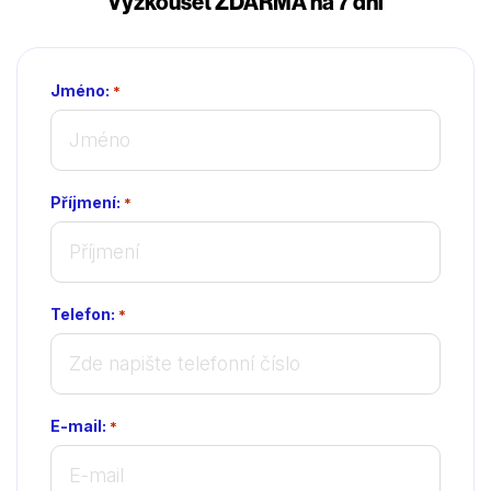
Vyzkoušet ZDARMA na 7 dní
Jméno:
*
Příjmení:
*
Telefon:
*
E-mail:
*