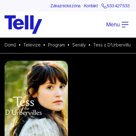
Zákaznická zóna
Kontakt
533 427 533
Menu
Domů
Televize
Program
Seriály
Tess z D’Urbervillu