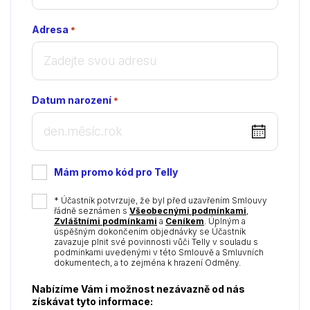
Adresa
*
Datum narození
*
DD
dot
MM
Mám promo kód pro Telly
dot
YYYY
*
* Účastník potvrzuje, že byl před uzavřením Smlouvy
řádně seznámen s
Všeobecnými podmínkami
,
Zvláštními podmínkami
a
Ceníkem
. Úplným a
úspěšným dokončením objednávky se Účastník
zavazuje plnit své povinnosti vůči Telly v souladu s
podmínkami uvedenými v této Smlouvě a Smluvních
dokumentech, a to zejména k hrazení Odměny.
Nabízíme Vám i možnost nezávazně od nás
získávat tyto informace: