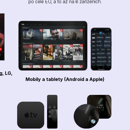
po celé EU, a to až na 6 zařízeních.
g, LG,
Mobily a tablety (Android a Apple)