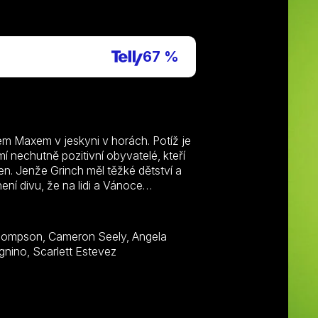
67 %
m Maxem v jeskyni v horách. Potíž je
mí nechutně pozitivní obyvatelé, kteří
 den. Jenže Grinch měl těžké dětství a
ní divu, že na lidi a Vánoce
Lansbury, Pharrell Williams, Ramone Hamilton, Sam Lavagnino, Scarlett Estevez