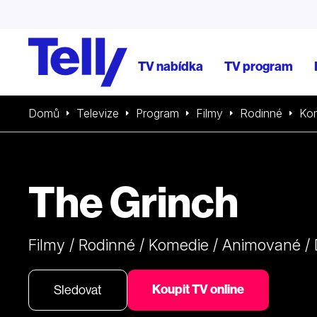
TV nabídka
TV program
Domů
Televize
Program
Filmy
Rodinné
Ko
The Grinch
Filmy / Rodinné / Komedie / Animované / 
Koupit TV online
Sledovat