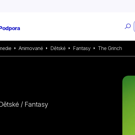
O
Podpora
v
medie
Animované
Dětské
Fantasy
The Grinch
Dětské / Fantasy