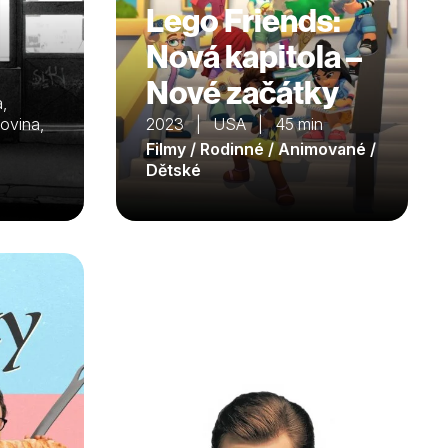
Lego Friends:
Nová kapitola –
Nové začátky
,
ovina,
2023 | USA | 45 min
Filmy / Rodinné / Animované /
Dětské