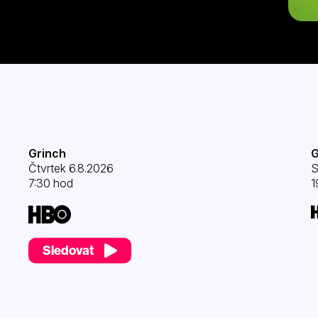
Grinch
G
Čtvrtek 6.8.2026
S
7:30 hod
1
Sledovat