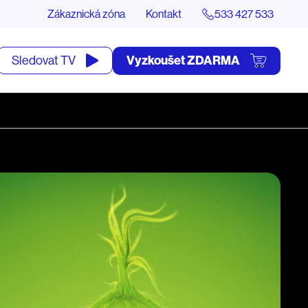
Zákaznická zóna
Kontakt
533 427 533
tevřít
Vyzkoušet ZDARMA
Sledovat TV
yhledávání