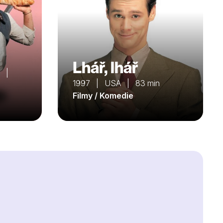
Lhář, lhář
a |
1997 | USA | 83 min
Filmy / Komedie