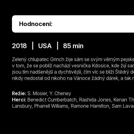
Hodnocení:
2018 | USA | 85 min
Zelený chlupatec Grinch žije sám se svým věrným pejske
v tom, že se poblíž nachází vesnička Kdosice, kde žijí sa
jsou tím nadšenější a dychtivější, čím víc se blíží Štědrý
nikdy nedostal od nikoho na Vánoce žádný dárek, a tak ne
zanevřel…
Režie:
S. Mosier, Y. Cheney
Herci:
Benedict Cumberbatch, Rashida Jones, Kenan Thompson, Cameron Seely, Angela