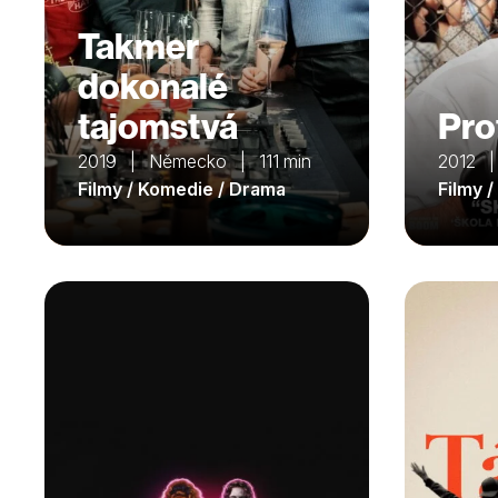
Takmer
dokonalé
tajomstvá
Pro
2019 | Německo | 111 min
2012 |
Filmy / Komedie / Drama
Filmy 