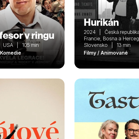
Hurikán
fesor v ringu
2024 | Česká republika
Francie, Bosna a Herceg
 USA | 105 min
Slovensko | 13 min
/ Komedie
Filmy / Animované