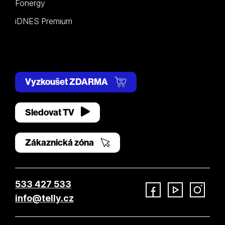
Fonergy
iDNES Premium
Vyzkoušet ZDARMA
Sledovat TV
Zákaznická zóna
533 427 533
info@telly.cz
Facebook
YouTube
Instagram