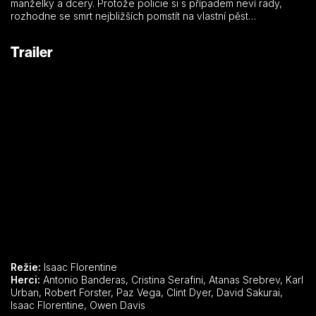
manželky a dcery. Protože policie si s případem neví rady,
rozhodne se smrt nejbližších pomstít na vlastní pěst…
Trailer
Režie:
Isaac Florentine
Herci:
Antonio Banderas, Cristina Serafini, Atanas Srebrev, Karl
Urban, Robert Forster, Paz Vega, Clint Dyer, David Sakurai,
Isaac Florentine, Owen Davis