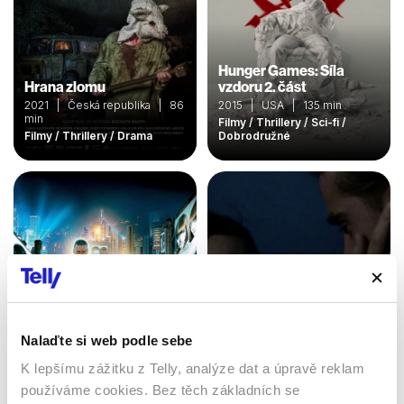
Hunger Games: Síla
Hrana zlomu
vzdoru 2. část
2021 | Česká republika | 86
2015 | USA | 135 min
min
Filmy / Thrillery / Sci-fi /
Filmy / Thrillery / Drama
Dobrodružné
Nalaďte si web podle sebe
K lepšímu zážitku z Telly, analýze dat a úpravě reklam
Miami Vice
Vyměřený čas
používáme cookies. Bez těch základních se
2006 | USA, Německo |