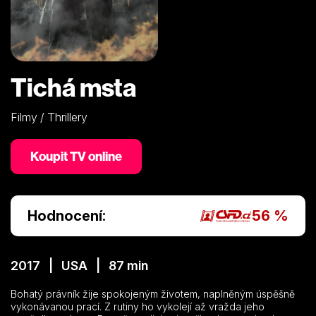
Tichá msta
Filmy / Thrillery
Koupit TV online
Hodnocení:
56 %
2017 | USA | 87 min
Bohatý právník žije spokojeným životem, naplněným úspěšně
vykonávanou prací. Z rutiny ho vykolejí až vražda jeho