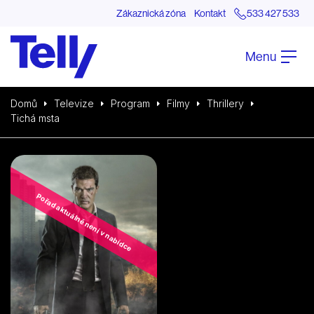
Zákaznická zóna
Kontakt
533 427 533
Menu
Domů
Televize
Program
Filmy
Thrillery
Tichá msta
Pořad aktuálně není v nabídce