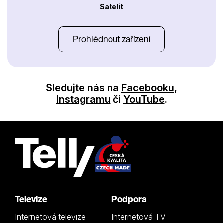
Satelit
Prohlédnout zařízení
Sledujte nás na
Facebooku
,
Instagramu
či
YouTube
.
Televize
Podpora
Internetová televize
Internetová TV